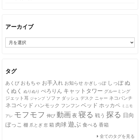
アーカイブ
ア
ー
カ
イ
ブ
タグ
ぬ
おもちゃ
お手入れ
しっぽ
あくび
お知らせ
かぎしっぽ
キャットタワー
くぬく
ぺろりん
グルーミング
ぬりぬり
ジェット耳
ソファ
ネコパンチ
デスク
ニャー
ダッシュ
ジャンプ
ネコベッド
ベッド
ホッカペ
ハンモック
フンフン
ミニモ
モフモフ
寝る
探る
動画
日向
夜
戦う
伸び
アレ
遊ぶ
ぼっこ
肉球
箱
食べる
香箱
棚
爪とぎ
窓
全てのタグを見る