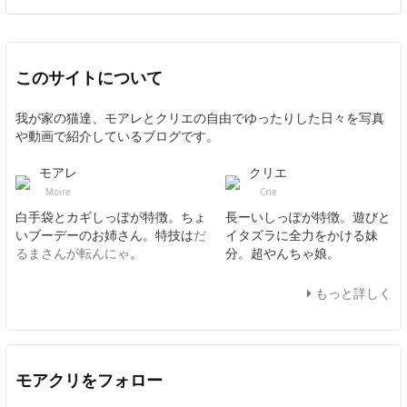
このサイトについて
我が家の猫達、モアレとクリエの自由でゆったりした日々を写真
や動画で紹介しているブログです。
モアレ
クリエ
Moire
Crie
白手袋とカギしっぽが特徴。ちょ
長ーいしっぽが特徴。遊びと
いブーデーのお姉さん。特技は
だ
イタズラに全力をかける妹
るまさんが転んにゃ
。
分。超やんちゃ娘。
もっと詳しく
モアクリをフォロー