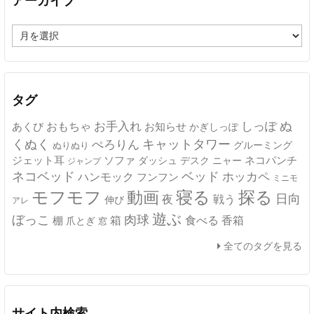
ア
ー
カ
イ
ブ
タグ
ぬ
おもちゃ
お手入れ
しっぽ
あくび
お知らせ
かぎしっぽ
キャットタワー
くぬく
ぺろりん
グルーミング
ぬりぬり
ジェット耳
ソファ
ネコパンチ
デスク
ニャー
ダッシュ
ジャンプ
ネコベッド
ベッド
ホッカペ
ハンモック
フンフン
ミニモ
モフモフ
寝る
探る
動画
日向
夜
戦う
伸び
アレ
遊ぶ
ぼっこ
肉球
箱
食べる
香箱
棚
爪とぎ
窓
全てのタグを見る
サイト内検索