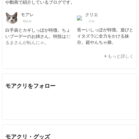
や動画で紹介しているブログです。
クリエ
モアレ
Crie
Moire
長ーいしっぽが特徴。遊びと
白手袋とカギしっぽが特徴。ちょ
イタズラに全力をかける妹
いブーデーのお姉さん。特技は
だ
分。超やんちゃ娘。
るまさんが転んにゃ
。
もっと詳しく
モアクリをフォロー
Twitter
Facebook
Feedly
YouTube
ニコニコ動画
In
モアクリ・グッズ