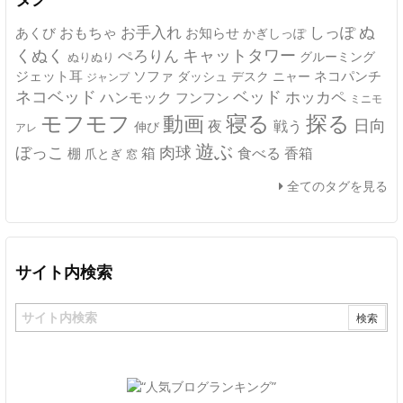
ぬ
おもちゃ
お手入れ
しっぽ
あくび
お知らせ
かぎしっぽ
キャットタワー
くぬく
ぺろりん
グルーミング
ぬりぬり
ジェット耳
ソファ
ネコパンチ
デスク
ニャー
ダッシュ
ジャンプ
ネコベッド
ベッド
ホッカペ
ハンモック
フンフン
ミニモ
モフモフ
寝る
探る
動画
日向
夜
戦う
伸び
アレ
遊ぶ
ぼっこ
肉球
箱
食べる
香箱
棚
爪とぎ
窓
全てのタグを見る
サイト内検索