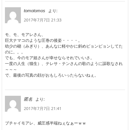
より:
tomotomos
2017年7月7日 21:33
モ、モ、モアレさん、
巨大ナマコのような圧巻の後姿・・・・。
幼少の砌（みぎり）、あんなに軽やかに斜めピョンピョンしてた
のに。。。
でも、今のモア姐さんが幸せならそれでいいさ。
一度の人生（猫生）、テレサ・テンさんの歌のように謳歌なされ
～～～
で、最後の写真の顔がおもしろいったらないねぇ。
より:
匿名
2017年7月7日 21:41
ブチャイモアレ、威圧感半端ねぇなぁーｗｗ