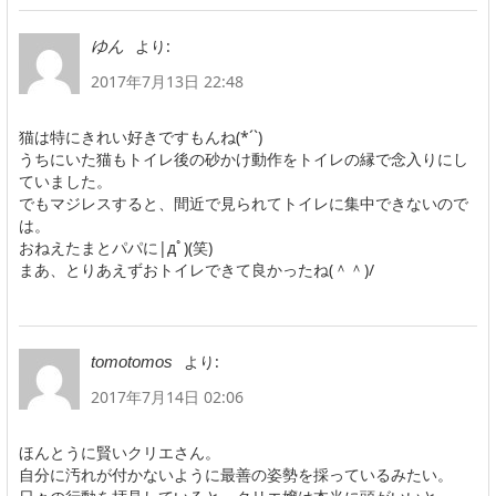
より:
ゆん
2017年7月13日 22:48
猫は特にきれい好きですもんね(*´`)
うちにいた猫もトイレ後の砂かけ動作をトイレの縁で念入りにし
ていました。
でもマジレスすると、間近で見られてトイレに集中できないので
は。
おねえたまとパパに|дﾟ)(笑)
まあ、とりあえずおトイレできて良かったね(＾＾)/
より:
tomotomos
2017年7月14日 02:06
ほんとうに賢いクリエさん。
自分に汚れが付かないように最善の姿勢を採っているみたい。