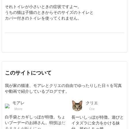
それトイレが小さいときの症状ですよ〜。
うちの猫は子猫のときからそのサイズのトイレと
カバー付きのトイレを使ってくれません。
このサイトについて
我が家の猫達、モアレとクリエの自由でゆったりした日々を写真
や動画で紹介しているブログです。
モアレ
クリエ
Moire
Crie
白手袋とカギしっぽが特徴。ちょ
長ーいしっぽが特徴。遊びと
いブーデーのお姉さん。特技は
だ
イタズラに全力をかける妹
るまさんが転んにゃ
。
分。超やんちゃ娘。