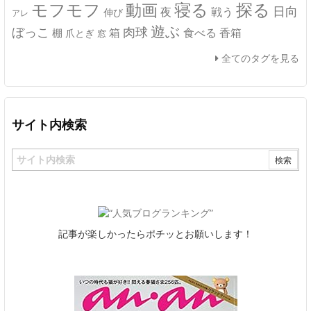
モフモフ
寝る
探る
動画
日向
夜
戦う
伸び
アレ
遊ぶ
ぼっこ
肉球
箱
食べる
香箱
棚
爪とぎ
窓
全てのタグを見る
サイト内検索
記事が楽しかったらポチッとお願いします！