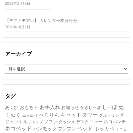
2008年2月18日
【モア＊モアレ】 カレンダー本日発売！
2010年10月2日
アーカイブ
ア
ー
カ
イ
ブ
タグ
ぬ
おもちゃ
お手入れ
しっぽ
あくび
お知らせ
かぎしっぽ
キャットタワー
くぬく
ぺろりん
グルーミング
ぬりぬり
ジェット耳
ソファ
ネコパンチ
デスク
ニャー
ダッシュ
ジャンプ
ネコベッド
ベッド
ホッカペ
ハンモック
フンフン
ミニモ