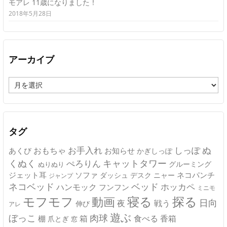
モアレ 11歳になりました！
2018年5月28日
アーカイブ
ア
ー
カ
イ
ブ
タグ
ぬ
おもちゃ
お手入れ
しっぽ
あくび
お知らせ
かぎしっぽ
キャットタワー
くぬく
ぺろりん
グルーミング
ぬりぬり
ジェット耳
ソファ
ネコパンチ
デスク
ニャー
ダッシュ
ジャンプ
ネコベッド
ベッド
ホッカペ
ハンモック
フンフン
ミニモ
モフモフ
寝る
探る
動画
日向
夜
戦う
伸び
アレ
遊ぶ
ぼっこ
肉球
箱
食べる
香箱
棚
爪とぎ
窓