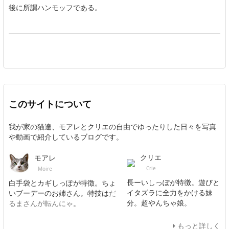
後に所謂ハンモッフである。
このサイトについて
我が家の猫達、モアレとクリエの自由でゆったりした日々を写真
や動画で紹介しているブログです。
クリエ
モアレ
Crie
Moire
長ーいしっぽが特徴。遊びと
白手袋とカギしっぽが特徴。ちょ
イタズラに全力をかける妹
いブーデーのお姉さん。特技は
だ
分。超やんちゃ娘。
るまさんが転んにゃ
。
もっと詳しく