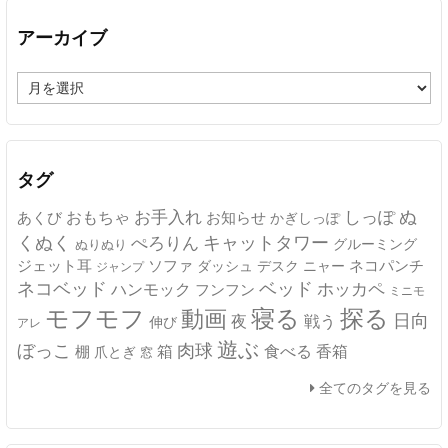
アーカイブ
ア
ー
カ
イ
ブ
タグ
ぬ
おもちゃ
お手入れ
しっぽ
あくび
お知らせ
かぎしっぽ
キャットタワー
くぬく
ぺろりん
グルーミング
ぬりぬり
ジェット耳
ソファ
ネコパンチ
デスク
ニャー
ダッシュ
ジャンプ
ネコベッド
ベッド
ホッカペ
ハンモック
フンフン
ミニモ
モフモフ
寝る
探る
動画
日向
夜
戦う
伸び
アレ
遊ぶ
ぼっこ
肉球
箱
食べる
香箱
棚
爪とぎ
窓
全てのタグを見る