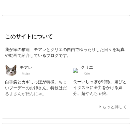
このサイトについて
我が家の猫達、モアレとクリエの自由でゆったりした日々を写真
や動画で紹介しているブログです。
クリエ
モアレ
Crie
Moire
長ーいしっぽが特徴。遊びと
白手袋とカギしっぽが特徴。ちょ
イタズラに全力をかける妹
いブーデーのお姉さん。特技は
だ
分。超やんちゃ娘。
るまさんが転んにゃ
。
もっと詳しく