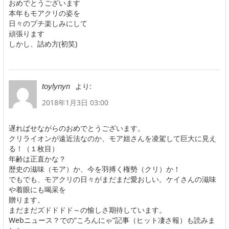
おめでとうございます
本年もモアクリの姿を
日々のプチ楽しみにして
頑張ります
しかし、詰め方(初笑)
より:
toylynyn
2018年1月3日 03:00
遅ればせながらのおめでとうございます。
クリライオンが遠近法なのか、モア姐さんを凌駕して巨大に見え
る！（１枚目）
年齢は正直かな？
歴史の滋味（モア）か、今を羽搏く権勢（クリ）か！
でもでも、モアクリの日々がまだまだ愛おしい。ケイさんの滋味
や着眼にも喝采を
贈ります。
まだまだズドドドド～の愉しさ期待しています。
Webニュース？での”ころんにゃ”記事（ヒット凄さ報）も読みま