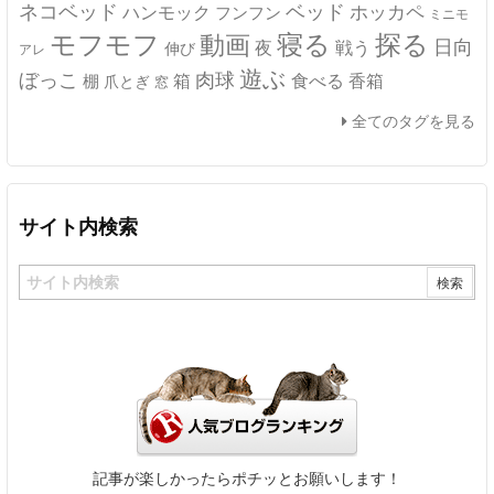
ネコベッド
ベッド
ホッカペ
ハンモック
フンフン
ミニモ
モフモフ
寝る
探る
動画
日向
夜
戦う
伸び
アレ
遊ぶ
ぼっこ
肉球
箱
食べる
香箱
棚
爪とぎ
窓
全てのタグを見る
サイト内検索
記事が楽しかったらポチッとお願いします！