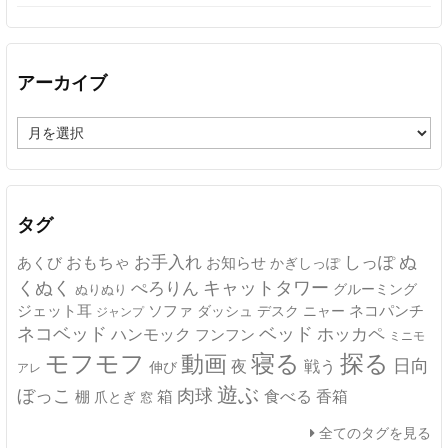
アーカイブ
ア
ー
カ
イ
ブ
タグ
ぬ
おもちゃ
お手入れ
しっぽ
あくび
お知らせ
かぎしっぽ
キャットタワー
くぬく
ぺろりん
グルーミング
ぬりぬり
ジェット耳
ソファ
ネコパンチ
デスク
ニャー
ダッシュ
ジャンプ
ネコベッド
ベッド
ホッカペ
ハンモック
フンフン
ミニモ
モフモフ
寝る
探る
動画
日向
夜
戦う
伸び
アレ
遊ぶ
ぼっこ
肉球
箱
食べる
香箱
棚
爪とぎ
窓
全てのタグを見る