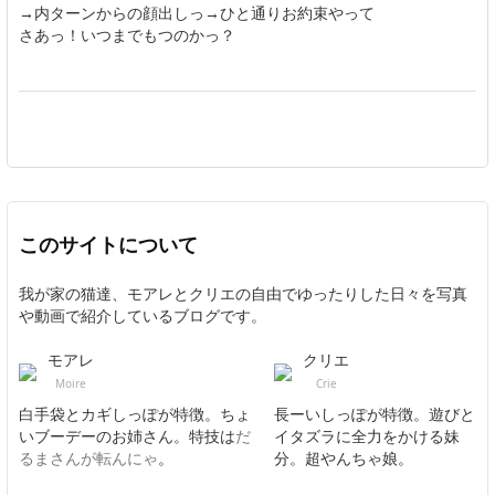
→内ターンからの顔出しっ→ひと通りお約束やって
さあっ！いつまでもつのかっ？
このサイトについて
我が家の猫達、モアレとクリエの自由でゆったりした日々を写真
や動画で紹介しているブログです。
モアレ
クリエ
Moire
Crie
白手袋とカギしっぽが特徴。ちょ
長ーいしっぽが特徴。遊びと
いブーデーのお姉さん。特技は
だ
イタズラに全力をかける妹
るまさんが転んにゃ
。
分。超やんちゃ娘。