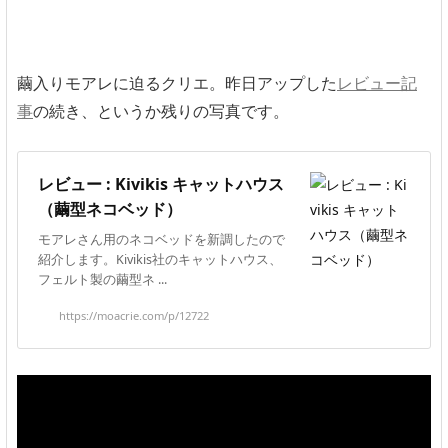
繭入りモアレに迫るクリエ。昨日アップした
レビュー記
事
の続き、というか残りの写真です。
レビュー : Kivikis キャットハウス
（繭型ネコベッド）
モアレさん用のネコベッドを新調したので
紹介します。Kivikis社のキャットハウス、
フェルト製の繭型ネ ...
https://moacrie.com/p/12722