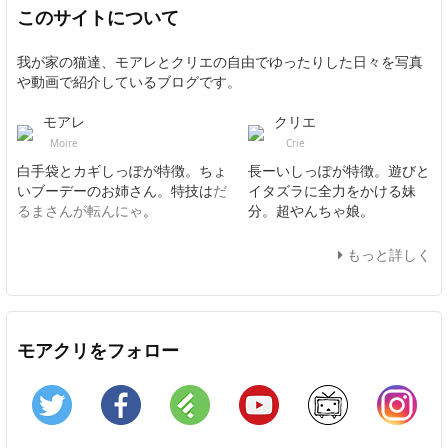
このサイトについて
我が家の猫達、モアレとクリエの自由でゆったりした日々を写真
や動画で紹介しているブログです。
モアレ
クリエ
Moire
Crie
白手袋とカギしっぽが特徴。ちょ
長ーいしっぽが特徴。遊びと
いブーデーのお姉さん。特技は
だ
イタズラに全力をかける妹
るまさんが転んにゃ
。
分。超やんちゃ娘。
もっと詳しく
モアクリをフォロー
Twitter
Facebook
Feedly
YouTube
ニコニコ動画
In