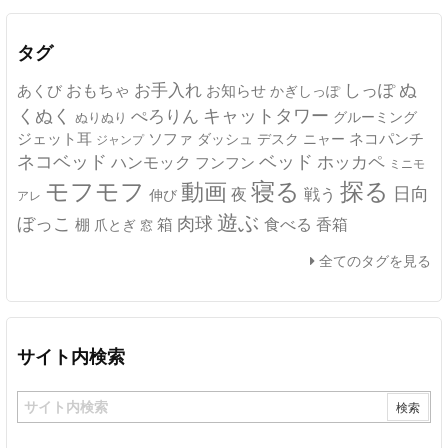
イ
ブ
タグ
ぬ
おもちゃ
お手入れ
しっぽ
あくび
お知らせ
かぎしっぽ
キャットタワー
くぬく
ぺろりん
グルーミング
ぬりぬり
ジェット耳
ソファ
ネコパンチ
デスク
ニャー
ダッシュ
ジャンプ
ネコベッド
ベッド
ホッカペ
ハンモック
フンフン
ミニモ
モフモフ
寝る
探る
動画
日向
夜
戦う
伸び
アレ
遊ぶ
ぼっこ
肉球
箱
食べる
香箱
棚
爪とぎ
窓
全てのタグを見る
サイト内検索