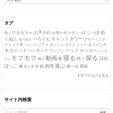
ー
カ
イ
ブ
タグ
ぬ
おもちゃ
お手入れ
しっぽ
あくび
お知らせ
かぎしっぽ
キャットタワー
くぬく
ぺろりん
グルーミング
ぬりぬり
ジェット耳
ソファ
ネコパンチ
デスク
ニャー
ダッシュ
ジャンプ
ネコベッド
ベッド
ホッカペ
ハンモック
フンフン
ミニモ
モフモフ
寝る
探る
動画
日向
夜
戦う
伸び
アレ
遊ぶ
ぼっこ
肉球
箱
食べる
香箱
棚
爪とぎ
窓
全てのタグを見る
サイト内検索