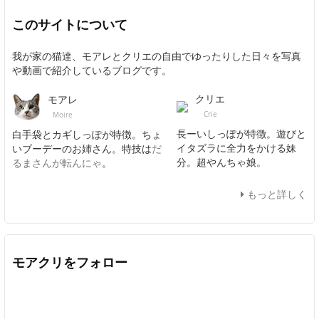
このサイトについて
我が家の猫達、モアレとクリエの自由でゆったりした日々を写真
や動画で紹介しているブログです。
クリエ
モアレ
Crie
Moire
長ーいしっぽが特徴。遊びと
白手袋とカギしっぽが特徴。ちょ
イタズラに全力をかける妹
いブーデーのお姉さん。特技は
だ
分。超やんちゃ娘。
るまさんが転んにゃ
。
もっと詳しく
モアクリをフォロー
Twitter
Facebook
Feedly
YouTube
ニコニコ動画
In