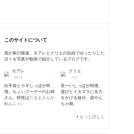
このサイトについて
我が家の猫達、モアレとクリエの自由でゆったりした
日々を写真や動画で紹介しているブログです。
モアレ
クリエ
Moire
Crie
白手袋とカギしっぽが特
長ーいしっぽが特徴。
徴。ちょいブーデーのお姉
遊びとイタズラに全力
さん。特技は
だるまさんが
をかける妹分。超やん
転んにゃ
。
ちゃ娘。
もっと詳しく