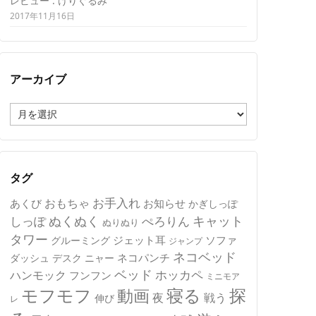
レビュー : けりぐるみ
2017年11月16日
アーカイブ
ア
ー
カ
イ
ブ
タグ
おもちゃ
お手入れ
あくび
お知らせ
かぎしっぽ
キャット
ぬくぬく
しっぽ
ぺろりん
ぬりぬり
タワー
ジェット耳
ソファ
グルーミング
ジャンプ
ネコベッド
ネコパンチ
デスク
ニャー
ダッシュ
ベッド
ホッカペ
ハンモック
フンフン
ミニモア
モフモフ
寝る
探
動画
夜
戦う
伸び
レ