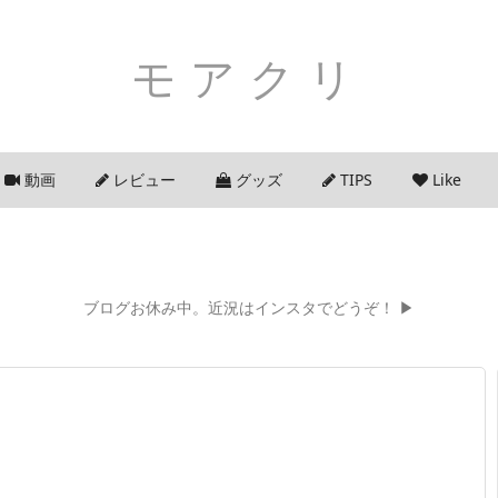
モアクリ
動画
レビュー
グッズ
TIPS
Like
ブログお休み中。近況はインスタでどうぞ！ ▶