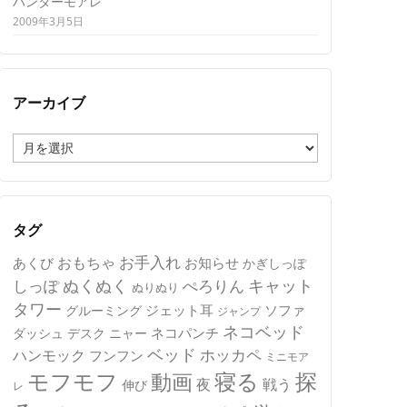
ハンターモアレ
2009年3月5日
アーカイブ
ア
ー
カ
イ
ブ
タグ
おもちゃ
お手入れ
あくび
お知らせ
かぎしっぽ
キャット
ぬくぬく
しっぽ
ぺろりん
ぬりぬり
タワー
ジェット耳
ソファ
グルーミング
ジャンプ
ネコベッド
ネコパンチ
デスク
ニャー
ダッシュ
ベッド
ホッカペ
ハンモック
フンフン
ミニモア
モフモフ
寝る
探
動画
夜
戦う
伸び
レ