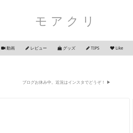
モアクリ
動画
レビュー
グッズ
TIPS
Like
ブログお休み中。近況はインスタでどうぞ！ ▶