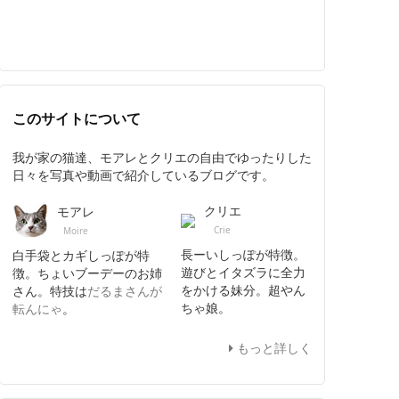
このサイトについて
我が家の猫達、モアレとクリエの自由でゆったりした
日々を写真や動画で紹介しているブログです。
クリエ
モアレ
Crie
Moire
長ーいしっぽが特徴。
白手袋とカギしっぽが特
遊びとイタズラに全力
徴。ちょいブーデーのお姉
をかける妹分。超やん
さん。特技は
だるまさんが
ちゃ娘。
転んにゃ
。
もっと詳しく