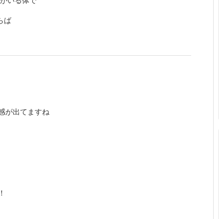
らば
』
感が出てますね
！