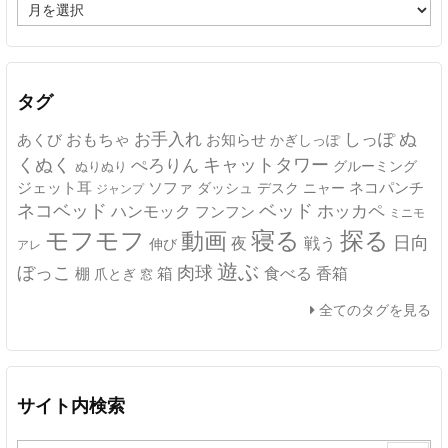
ア
ー
カ
イ
ブ
タグ
ぬ
おもちゃ
お手入れ
しっぽ
あくび
お知らせ
かぎしっぽ
キャットタワー
くぬく
ぺろりん
グルーミング
ぬりぬり
ジェット耳
ソファ
ネコパンチ
デスク
ニャー
ダッシュ
ジャンプ
ネコベッド
ベッド
ホッカペ
ハンモック
フンフン
ミニモ
モフモフ
寝る
探る
動画
日向
夜
戦う
伸び
アレ
遊ぶ
ぼっこ
肉球
箱
食べる
香箱
棚
爪とぎ
窓
全てのタグを見る
サイト内検索