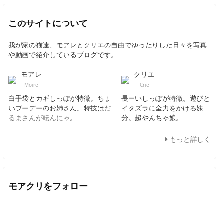
このサイトについて
我が家の猫達、モアレとクリエの自由でゆったりした日々を写真
や動画で紹介しているブログです。
モアレ
クリエ
Moire
Crie
白手袋とカギしっぽが特徴。ちょ
長ーいしっぽが特徴。遊びと
いブーデーのお姉さん。特技は
だ
イタズラに全力をかける妹
るまさんが転んにゃ
。
分。超やんちゃ娘。
もっと詳しく
モアクリをフォロー
Twitter
Facebook
Feedly
YouTube
ニコニコ動画
In