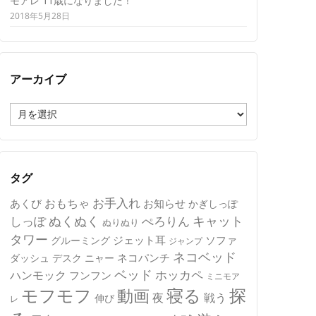
モアレ 11歳になりました！
2018年5月28日
アーカイブ
ア
ー
カ
イ
ブ
タグ
おもちゃ
お手入れ
あくび
お知らせ
かぎしっぽ
キャット
ぬくぬく
しっぽ
ぺろりん
ぬりぬり
タワー
ジェット耳
ソファ
グルーミング
ジャンプ
ネコベッド
ネコパンチ
デスク
ニャー
ダッシュ
ベッド
ホッカペ
ハンモック
フンフン
ミニモア
モフモフ
寝る
探
動画
夜
戦う
伸び
レ