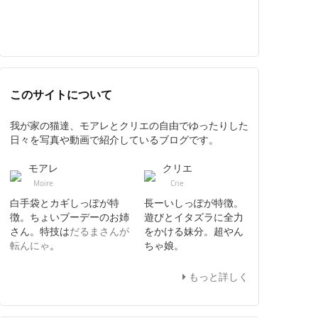
このサイトについて
我が家の猫達、モアレとクリエの自由でゆったりした
日々を写真や動画で紹介しているブログです。
モアレ
クリエ
Moire
Crie
白手袋とカギしっぽが特
長ーいしっぽが特徴。
徴。ちょいブーデーのお姉
遊びとイタズラに全力
さん。特技は
だるまさんが
をかける妹分。超やん
転んにゃ
。
ちゃ娘。
もっと詳しく