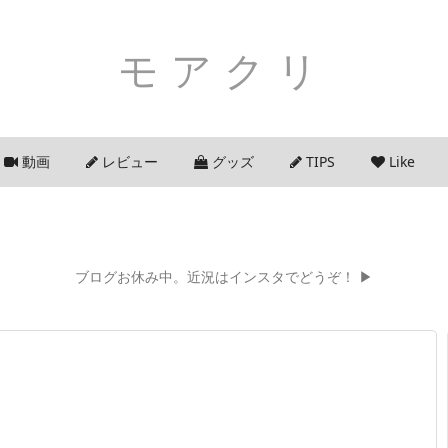
モアクリ
動画
レビュー
グッズ
TIPS
Like
ブログお休み中。近況はインスタでどうぞ！ ▶