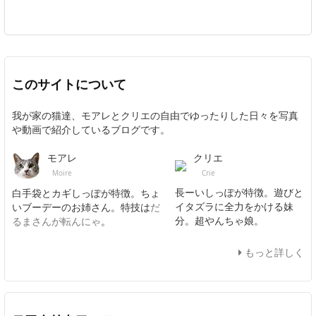
このサイトについて
我が家の猫達、モアレとクリエの自由でゆったりした日々を写真
や動画で紹介しているブログです。
クリエ
モアレ
Crie
Moire
長ーいしっぽが特徴。遊びと
白手袋とカギしっぽが特徴。ちょ
イタズラに全力をかける妹
いブーデーのお姉さん。特技は
だ
分。超やんちゃ娘。
るまさんが転んにゃ
。
もっと詳しく