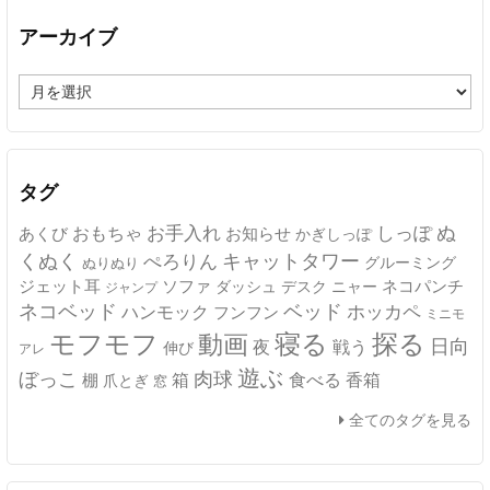
アーカイブ
ア
ー
カ
イ
ブ
タグ
ぬ
おもちゃ
お手入れ
しっぽ
あくび
お知らせ
かぎしっぽ
キャットタワー
くぬく
ぺろりん
グルーミング
ぬりぬり
ジェット耳
ソファ
ネコパンチ
デスク
ニャー
ダッシュ
ジャンプ
ネコベッド
ベッド
ホッカペ
ハンモック
フンフン
ミニモ
モフモフ
寝る
探る
動画
日向
夜
戦う
伸び
アレ
遊ぶ
ぼっこ
肉球
箱
食べる
香箱
棚
爪とぎ
窓
全てのタグを見る