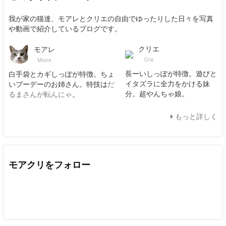
我が家の猫達、モアレとクリエの自由でゆったりした日々を写真
や動画で紹介しているブログです。
クリエ
モアレ
Crie
Moire
長ーいしっぽが特徴。遊びと
白手袋とカギしっぽが特徴。ちょ
イタズラに全力をかける妹
いブーデーのお姉さん。特技は
だ
分。超やんちゃ娘。
るまさんが転んにゃ
。
もっと詳しく
モアクリをフォロー
Twitter
Facebook
Feedly
YouTube
ニコニコ動画
In