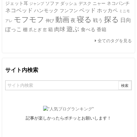
ジェット耳
ソファ
ネコパンチ
デスク
ニャー
ダッシュ
ジャンプ
ネコベッド
ベッド
ホッカペ
ハンモック
フンフン
ミニモ
モフモフ
寝る
探る
動画
日向
夜
戦う
伸び
アレ
遊ぶ
ぼっこ
肉球
箱
食べる
香箱
棚
爪とぎ
窓
全てのタグを見る
サイト内検索
記事が楽しかったらポチッとお願いします！