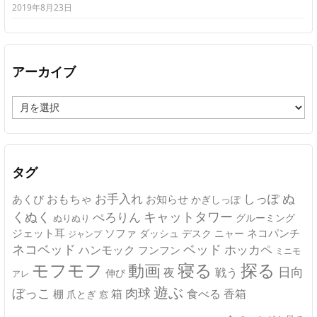
2019年8月23日
アーカイブ
ア
ー
カ
イ
ブ
タグ
ぬ
おもちゃ
お手入れ
しっぽ
あくび
お知らせ
かぎしっぽ
キャットタワー
くぬく
ぺろりん
グルーミング
ぬりぬり
ジェット耳
ソファ
ネコパンチ
デスク
ニャー
ダッシュ
ジャンプ
ネコベッド
ベッド
ホッカペ
ハンモック
フンフン
ミニモ
モフモフ
寝る
探る
動画
日向
夜
戦う
伸び
アレ
遊ぶ
ぼっこ
肉球
箱
食べる
香箱
棚
爪とぎ
窓