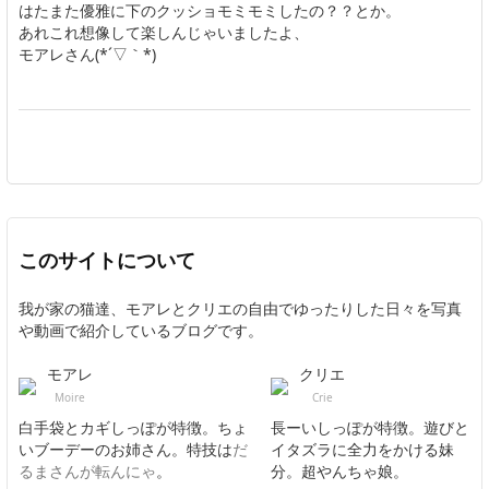
はたまた優雅に下のクッショモミモミしたの？？とか。
あれこれ想像して楽しんじゃいましたよ、
モアレさん(*´▽｀*)
このサイトについて
我が家の猫達、モアレとクリエの自由でゆったりした日々を写真
や動画で紹介しているブログです。
モアレ
クリエ
Moire
Crie
白手袋とカギしっぽが特徴。ちょ
長ーいしっぽが特徴。遊びと
いブーデーのお姉さん。特技は
だ
イタズラに全力をかける妹
るまさんが転んにゃ
。
分。超やんちゃ娘。