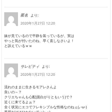
より:
匿名
2020年1月27日 12:20
妹が見ているので平静を装っているが、実は
やっと気が付いたのね、早く直しなさいよ！
と訴えているｗｗ
より:
サレビティ
2020年1月27日 12:20
流れのままに生きるモアレさんよ
良いの～？
クリエちゃんも心配(面白がりともいう)で？
近くに来てるよぉ？
全く状況にエコでフレキシブルな性格なのねぇ(｡-ω-)
風邪だけはひかないでぇ(~_~)