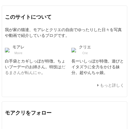
このサイトについて
我が家の猫達、モアレとクリエの自由でゆったりした日々を写真
や動画で紹介しているブログです。
モアレ
クリエ
Moire
Crie
白手袋とカギしっぽが特徴。ちょ
長ーいしっぽが特徴。遊びと
いブーデーのお姉さん。特技は
だ
イタズラに全力をかける妹
るまさんが転んにゃ
。
分。超やんちゃ娘。
もっと詳しく
モアクリをフォロー