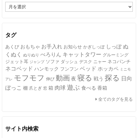
ア
ー
カ
イ
ブ
タグ
ぬ
おもちゃ
お手入れ
しっぽ
あくび
お知らせ
かぎしっぽ
キャットタワー
くぬく
ぺろりん
グルーミング
ぬりぬり
ジェット耳
ソファ
ネコパンチ
デスク
ニャー
ダッシュ
ジャンプ
ネコベッド
ベッド
ホッカペ
ハンモック
フンフン
ミニモ
モフモフ
寝る
探る
動画
日向
夜
戦う
伸び
アレ
遊ぶ
ぼっこ
肉球
箱
食べる
香箱
棚
爪とぎ
窓
全てのタグを見る
サイト内検索