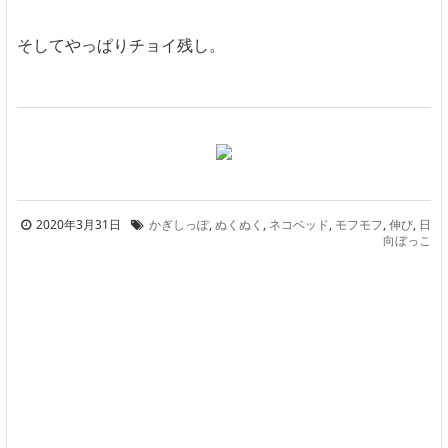
そしてやっぱりチョイ残し。
2020年3月31日
かぎしっぽ
,
ぬくぬく
,
ネコベッド
,
モフモフ
,
伸び
,
日
向ぼっこ