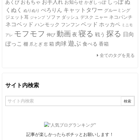
ぬ
おもちゃ
お手入れ
しっぽ
あくび
お知らせ
かぎしっぽ
キャットタワー
くぬく
ぺろりん
グルーミング
ぬりぬり
ジェット耳
ソファ
ネコパンチ
デスク
ニャー
ダッシュ
ジャンプ
ネコベッド
ベッド
ホッカペ
ハンモック
フンフン
ミニモ
モフモフ
寝る
探る
動画
日向
夜
戦う
伸び
アレ
遊ぶ
ぼっこ
肉球
箱
食べる
香箱
棚
爪とぎ
窓
全てのタグを見る
サイト内検索
記事が楽しかったらポチッとお願いします！