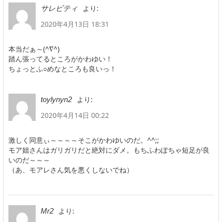
より:
サレビティ
2020年4月13日 18:31
本当だぁ～(^∇^)
踏ん張ってるところがかわゆい！
ちょっとふ○めなところも良いっ！
より:
toylynyn2
2020年4月14日 00:22
激しく同意ぃ～～～～そこがかわゆいのだ。^^;;
モア姐さんはガリガリだと絶対にダメ。もちふわぽちゃ短足が良
いのだ～～～
（あ、モアレさん気を悪くしないでね）
より:
Mr2