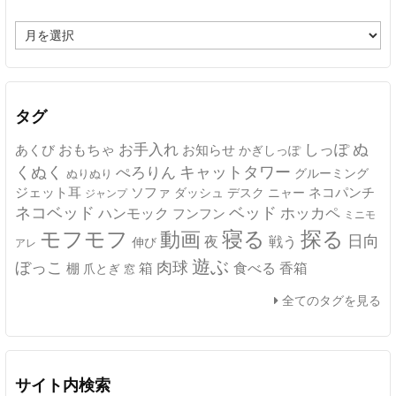
ア
ー
カ
イ
ブ
タグ
ぬ
おもちゃ
お手入れ
しっぽ
あくび
お知らせ
かぎしっぽ
キャットタワー
くぬく
ぺろりん
グルーミング
ぬりぬり
ジェット耳
ソファ
ネコパンチ
デスク
ニャー
ダッシュ
ジャンプ
ネコベッド
ベッド
ホッカペ
ハンモック
フンフン
ミニモ
モフモフ
寝る
探る
動画
日向
夜
戦う
伸び
アレ
遊ぶ
ぼっこ
肉球
箱
食べる
香箱
棚
爪とぎ
窓
全てのタグを見る
サイト内検索