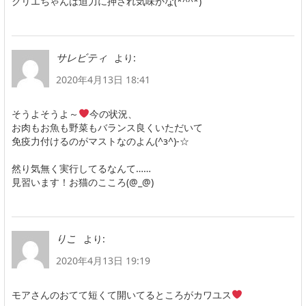
クリエちゃんは迫力に押され気味かな(*^^*)
より:
サレビティ
2020年4月13日 18:41
そうよそうよ～
今の状況、
お肉もお魚も野菜もバランス良くいただいて
免疫力付けるのがマストなのよん(^з^)-☆
然り気無く実行してるなんて……
見習います！お猫のこころ(@_@)
より:
りこ
2020年4月13日 19:19
モアさんのおてて短くて開いてるところがカワユス