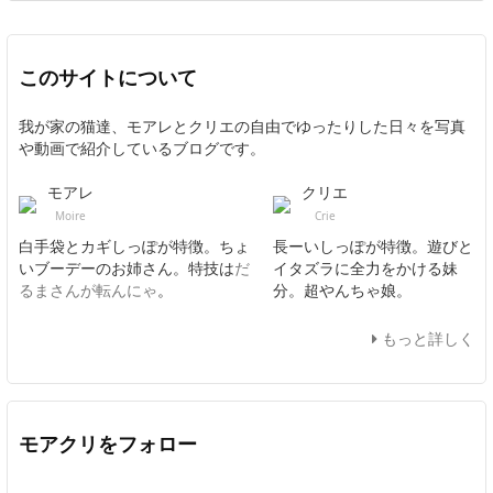
このサイトについて
我が家の猫達、モアレとクリエの自由でゆったりした日々を写真
や動画で紹介しているブログです。
モアレ
クリエ
Moire
Crie
白手袋とカギしっぽが特徴。ちょ
長ーいしっぽが特徴。遊びと
いブーデーのお姉さん。特技は
だ
イタズラに全力をかける妹
るまさんが転んにゃ
。
分。超やんちゃ娘。
もっと詳しく
モアクリをフォロー