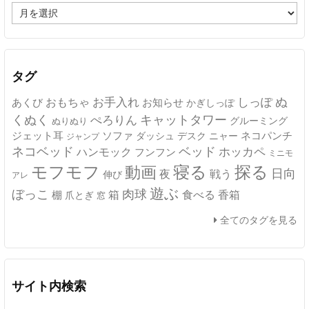
ア
ー
カ
イ
ブ
タグ
ぬ
おもちゃ
お手入れ
しっぽ
あくび
お知らせ
かぎしっぽ
キャットタワー
くぬく
ぺろりん
グルーミング
ぬりぬり
ジェット耳
ソファ
ネコパンチ
デスク
ニャー
ダッシュ
ジャンプ
ネコベッド
ベッド
ホッカペ
ハンモック
フンフン
ミニモ
モフモフ
寝る
探る
動画
日向
夜
戦う
伸び
アレ
遊ぶ
ぼっこ
肉球
箱
食べる
香箱
棚
爪とぎ
窓
全てのタグを見る
サイト内検索