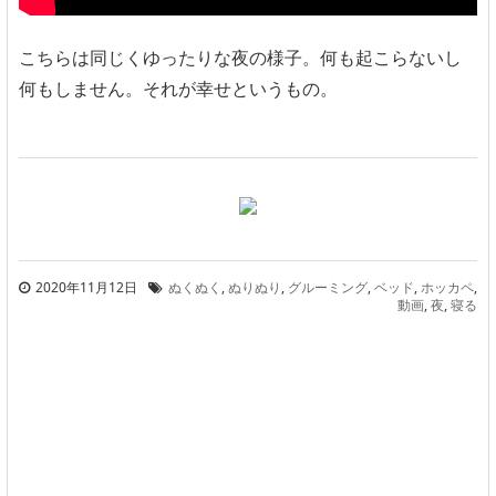
こちらは同じくゆったりな夜の様子。何も起こらないし
何もしません。それが幸せというもの。
2020年11月12日
ぬくぬく
,
ぬりぬり
,
グルーミング
,
ベッド
,
ホッカペ
,
動画
,
夜
,
寝る