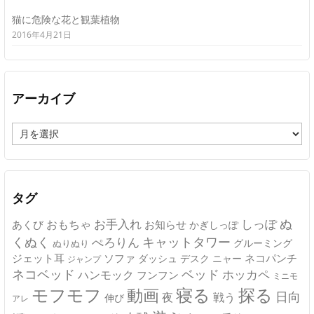
猫に危険な花と観葉植物
2016年4月21日
アーカイブ
ア
ー
カ
イ
ブ
タグ
ぬ
おもちゃ
お手入れ
しっぽ
あくび
お知らせ
かぎしっぽ
キャットタワー
くぬく
ぺろりん
グルーミング
ぬりぬり
ジェット耳
ソファ
ネコパンチ
デスク
ニャー
ダッシュ
ジャンプ
ネコベッド
ベッド
ホッカペ
ハンモック
フンフン
ミニモ
モフモフ
寝る
探る
動画
日向
夜
戦う
伸び
アレ