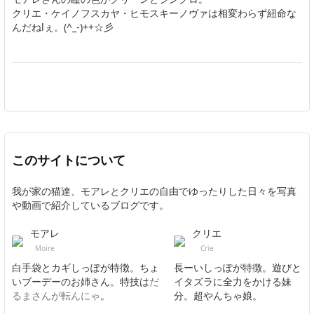
クリエ・ケイノフスカヤ・ヒモスキーノヴァは相変わらず紐命な
んだねlぇ。(^_-)++☆彡
このサイトについて
我が家の猫達、モアレとクリエの自由でゆったりした日々を写真
や動画で紹介しているブログです。
モアレ
クリエ
Moire
Crie
白手袋とカギしっぽが特徴。ちょ
長ーいしっぽが特徴。遊びと
いブーデーのお姉さん。特技は
だ
イタズラに全力をかける妹
るまさんが転んにゃ
。
分。超やんちゃ娘。