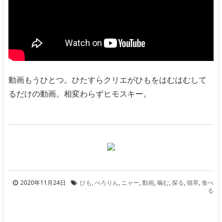
動画もうひとつ。ひたすらクリエがひもをはむはむして
るだけの動画。相変わらずヒモスキー。
2020年11月24日
ひも
,
ぺろりん
,
ニャー
,
動画
,
噛む
,
探る
,
猫草
,
食べ
る