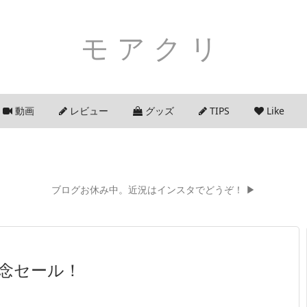
モアクリ
動画
レビュー
グッズ
TIPS
Like
ブログお休み中。近況はインスタでどうぞ！ ▶
記念セール！