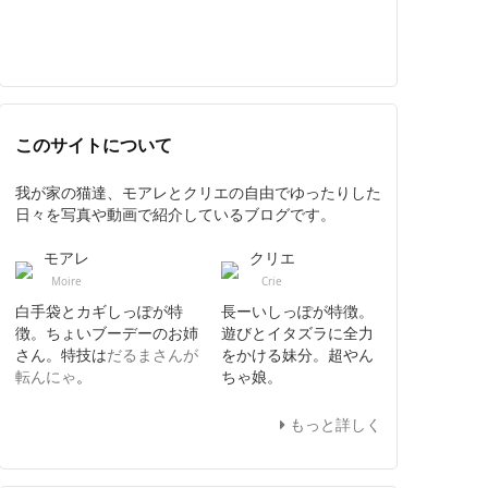
このサイトについて
我が家の猫達、モアレとクリエの自由でゆったりした
日々を写真や動画で紹介しているブログです。
モアレ
クリエ
Moire
Crie
白手袋とカギしっぽが特
長ーいしっぽが特徴。
徴。ちょいブーデーのお姉
遊びとイタズラに全力
さん。特技は
だるまさんが
をかける妹分。超やん
転んにゃ
。
ちゃ娘。
もっと詳しく