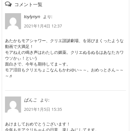
コメント一覧
より:
toylynyn
2021年1月4日 12:37
あたかもモアシャワー、クリエ諧謔劇場、を浴びまくったような
動画で大満足！
モアねえの鳴き声はわたしの媚薬。クリエぬるぬるはあなたカワ
ウソかぃ！という
面白さで、今年も期待してま～す。
モア泪目もクリエちょこなんもかわゆい～～。おめっとさん～～
～♬
より:
ぱんこ
2021年1月5日 15:35
あけましておめでとうございます！
今年もモアクリちゃんの日常、楽しみにしてます。