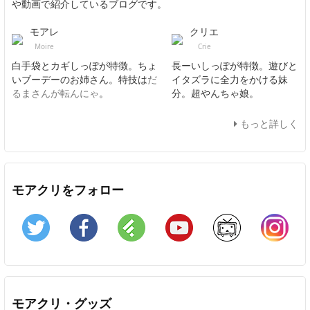
や動画で紹介しているブログです。
モアレ
クリエ
Moire
Crie
白手袋とカギしっぽが特徴。ちょ
長ーいしっぽが特徴。遊びと
いブーデーのお姉さん。特技は
だ
イタズラに全力をかける妹
るまさんが転んにゃ
。
分。超やんちゃ娘。
もっと詳しく
モアクリをフォロー
Twitter
Facebook
Feedly
YouTube
ニコニコ動画
In
モアクリ・グッズ