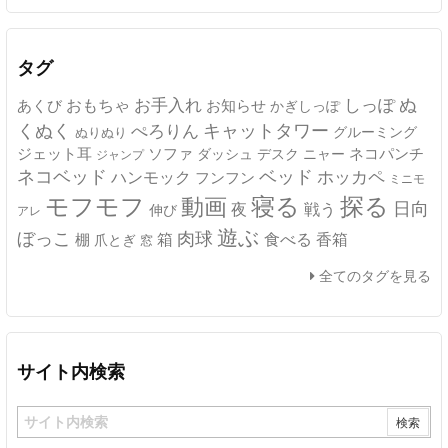
カ
イ
ブ
タグ
ぬ
おもちゃ
お手入れ
しっぽ
あくび
お知らせ
かぎしっぽ
キャットタワー
くぬく
ぺろりん
グルーミング
ぬりぬり
ジェット耳
ソファ
ネコパンチ
デスク
ニャー
ダッシュ
ジャンプ
ネコベッド
ベッド
ホッカペ
ハンモック
フンフン
ミニモ
モフモフ
寝る
探る
動画
日向
夜
戦う
伸び
アレ
遊ぶ
ぼっこ
肉球
箱
食べる
香箱
棚
爪とぎ
窓
全てのタグを見る
サイト内検索