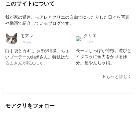
このサイトについて
我が家の猫達、モアレとクリエの自由でゆったりした日々を写真
や動画で紹介しているブログです。
クリエ
モアレ
Crie
Moire
長ーいしっぽが特徴。遊びと
白手袋とカギしっぽが特徴。ちょ
イタズラに全力をかける妹
いブーデーのお姉さん。特技は
だ
分。超やんちゃ娘。
るまさんが転んにゃ
。
もっと詳しく
モアクリをフォロー
Twitter
Facebook
Feedly
YouTube
ニコニコ動画
In