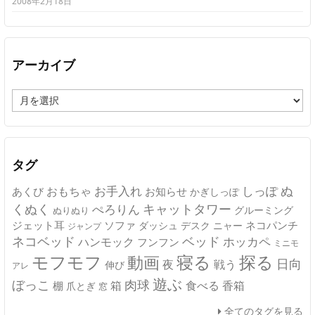
2008年2月18日
アーカイブ
ア
ー
カ
イ
ブ
タグ
ぬ
おもちゃ
お手入れ
しっぽ
あくび
お知らせ
かぎしっぽ
キャットタワー
くぬく
ぺろりん
グルーミング
ぬりぬり
ジェット耳
ソファ
ネコパンチ
デスク
ニャー
ダッシュ
ジャンプ
ネコベッド
ベッド
ホッカペ
ハンモック
フンフン
ミニモ
モフモフ
寝る
探る
動画
日向
夜
戦う
伸び
アレ
遊ぶ
ぼっこ
肉球
箱
食べる
香箱
棚
爪とぎ
窓
全てのタグを見る