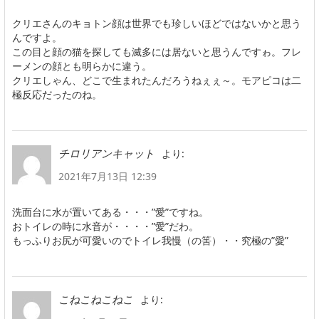
クリエさんのキョトン顔は世界でも珍しいほどではないかと思う
んですよ。
この目と顔の猫を探しても滅多には居ないと思うんですゎ。フレ
ーメンの顔とも明らかに違う。
クリエしゃん、どこで生まれたんだろうねぇぇ～。モアピコは二
極反応だったのね。
より:
チロリアンキャット
2021年7月13日 12:39
洗面台に水が置いてある・・・”愛”ですね。
おトイレの時に水音が・・・・”愛”だわ。
もっふりお尻が可愛いのでトイレ我慢（の筈）・・究極の”愛”
より:
こねこねこねこ