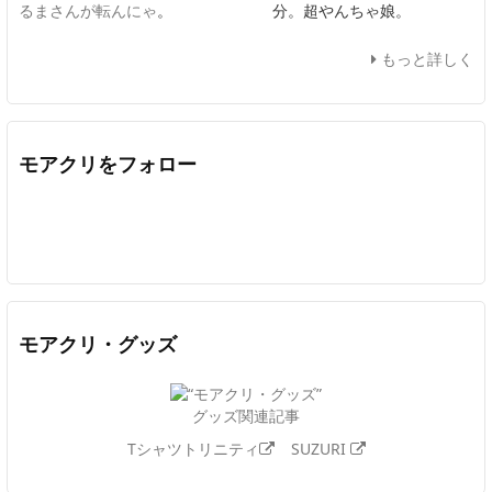
るまさんが転んにゃ
。
分。超やんちゃ娘。
もっと詳しく
モアクリをフォロー
Twitter
Facebook
Feedly
YouTube
ニコニコ動画
In
モアクリ・グッズ
グッズ関連記事
Tシャツトリニティ
SUZURI