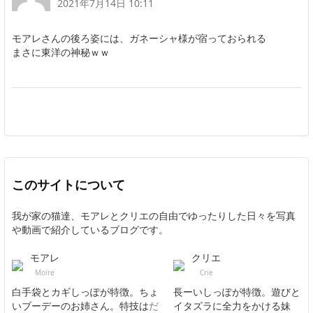
2021年7月14日 10:11
モアレさんの後ろ姿には、ガネーシャ様が宿っておられる
まさに東洋の神秘ｗｗ
このサイトについて
我が家の猫達、モアレとクリエの自由でゆったりした日々を写真
や動画で紹介しているブログです。
モアレ
クリエ
Moire
Crie
白手袋とカギしっぽが特徴。ちょ
長ーいしっぽが特徴。遊びと
いブーデーのお姉さん。特技は
だ
イタズラに全力をかける妹