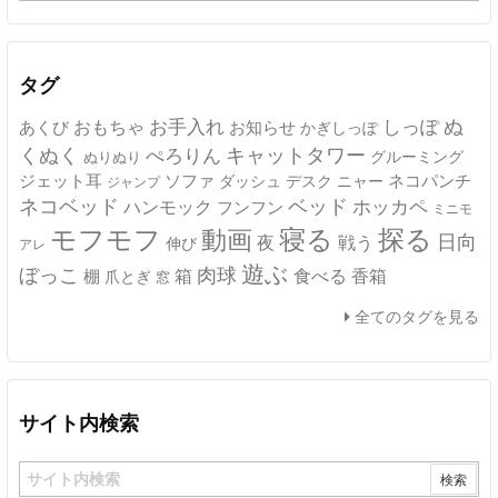
カ
イ
ブ
タグ
ぬ
おもちゃ
お手入れ
しっぽ
あくび
お知らせ
かぎしっぽ
キャットタワー
くぬく
ぺろりん
グルーミング
ぬりぬり
ジェット耳
ソファ
ネコパンチ
デスク
ニャー
ダッシュ
ジャンプ
ネコベッド
ベッド
ホッカペ
ハンモック
フンフン
ミニモ
モフモフ
寝る
探る
動画
日向
夜
戦う
伸び
アレ
遊ぶ
ぼっこ
肉球
箱
食べる
香箱
棚
爪とぎ
窓
全てのタグを見る
サイト内検索