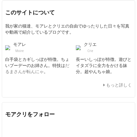
このサイトについて
我が家の猫達、モアレとクリエの自由でゆったりした日々を写真
や動画で紹介しているブログです。
モアレ
クリエ
Moire
Crie
白手袋とカギしっぽが特徴。ちょ
長ーいしっぽが特徴。遊びと
いブーデーのお姉さん。特技は
だ
イタズラに全力をかける妹
るまさんが転んにゃ
。
分。超やんちゃ娘。
もっと詳しく
モアクリをフォロー
Twitter
Facebook
Feedly
YouTube
ニコニコ動画
In