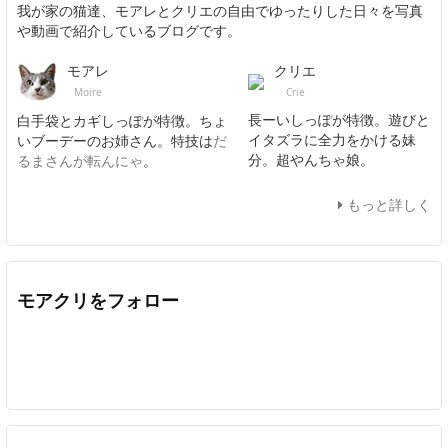
我が家の猫達、モアレとクリエの自由でゆったりした日々を写真
や動画で紹介しているブログです。
クリエ
モアレ
Crie
Moire
長ーいしっぽが特徴。遊びと
白手袋とカギしっぽが特徴。ちょ
イタズラに全力をかける妹
いブーデーのお姉さん。特技は
だ
分。超やんちゃ娘。
るまさんが転んにゃ
。
もっと詳しく
モアクリをフォロー
Twitter
Facebook
Feedly
YouTube
ニコニコ動画
In