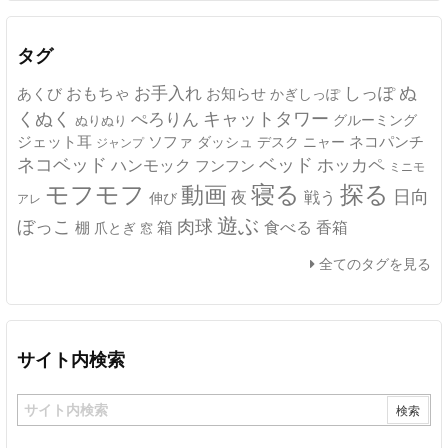
イ
ブ
タグ
ぬ
おもちゃ
お手入れ
しっぽ
あくび
お知らせ
かぎしっぽ
キャットタワー
くぬく
ぺろりん
グルーミング
ぬりぬり
ジェット耳
ソファ
ネコパンチ
デスク
ニャー
ダッシュ
ジャンプ
ネコベッド
ベッド
ホッカペ
ハンモック
フンフン
ミニモ
モフモフ
寝る
探る
動画
日向
夜
戦う
伸び
アレ
遊ぶ
ぼっこ
肉球
箱
食べる
香箱
棚
爪とぎ
窓
全てのタグを見る
サイト内検索