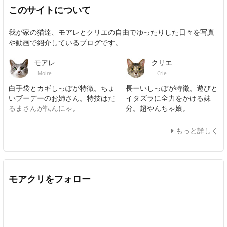
このサイトについて
我が家の猫達、モアレとクリエの自由でゆったりした日々を写真
や動画で紹介しているブログです。
モアレ
クリエ
Moire
Crie
白手袋とカギしっぽが特徴。ちょ
長ーいしっぽが特徴。遊びと
いブーデーのお姉さん。特技は
だ
イタズラに全力をかける妹
るまさんが転んにゃ
。
分。超やんちゃ娘。
もっと詳しく
モアクリをフォロー
Twitter
Facebook
Feedly
YouTube
ニコニコ動画
In