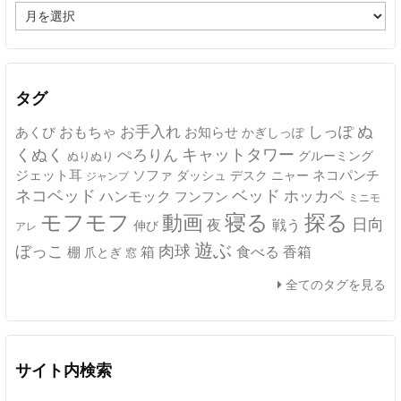
ア
ー
カ
イ
ブ
タグ
ぬ
おもちゃ
お手入れ
しっぽ
あくび
お知らせ
かぎしっぽ
キャットタワー
くぬく
ぺろりん
グルーミング
ぬりぬり
ジェット耳
ソファ
ネコパンチ
デスク
ニャー
ダッシュ
ジャンプ
ネコベッド
ベッド
ホッカペ
ハンモック
フンフン
ミニモ
モフモフ
寝る
探る
動画
日向
夜
戦う
伸び
アレ
遊ぶ
ぼっこ
肉球
箱
食べる
香箱
棚
爪とぎ
窓
全てのタグを見る
サイト内検索