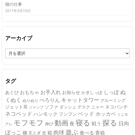
猫の仕事
2017年3月10日
アーカイブ
ア
ー
カ
イ
ブ
タグ
ぬ
おもちゃ
お手入れ
しっぽ
あくび
お知らせ
かぎしっぽ
キャットタワー
くぬく
ぺろりん
グルーミング
ぬりぬり
ジェット耳
ソファ
ネコパンチ
デスク
ニャー
ダッシュ
ジャンプ
ネコベッド
ベッド
ホッカペ
ハンモック
フンフン
ミニモ
モフモフ
寝る
探る
動画
日向
夜
戦う
伸び
アレ
遊ぶ
ぼっこ
肉球
箱
食べる
香箱
棚
爪とぎ
窓