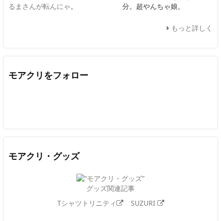
るまさんが転んにゃ
。
分。超やんちゃ娘。
もっと詳しく
モアクリをフォロー
Twitter
Facebook
Feedly
YouTube
ニコニコ動画
In
モアクリ・グッズ
グッズ関連記事
Tシャツトリニティ
SUZURI