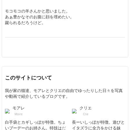
モコモコの羊さんかと思いました。
あぁ豊かなそのお腹に顔を埋めたい。
蹴られるだろうけど。
このサイトについて
我が家の猫達、モアレとクリエの自由でゆったりした日々を写真
や動画で紹介しているブログです。
モアレ
クリエ
Moire
Crie
白手袋とカギしっぽが特徴。ちょ
長ーいしっぽが特徴。遊びと
いブーデーのお姉さん。特技は
だ
イタズラに全力をかける妹