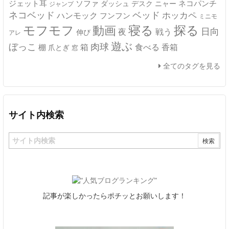
ジェット耳
ソファ
ネコパンチ
デスク
ニャー
ダッシュ
ジャンプ
ネコベッド
ベッド
ホッカペ
ハンモック
フンフン
ミニモ
モフモフ
寝る
探る
動画
日向
夜
戦う
伸び
アレ
遊ぶ
ぼっこ
肉球
箱
食べる
香箱
棚
爪とぎ
窓
全てのタグを見る
サイト内検索
記事が楽しかったらポチッとお願いします！