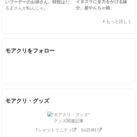
イタズラに全力をかける妹
いブーデーのお姉さん。特技は
だ
分。超やんちゃ娘。
るまさんが転んにゃ
。
もっと詳しく
モアクリをフォロー
Twitter
Facebook
Feedly
YouTube
ニコニコ動画
In
モアクリ・グッズ
グッズ関連記事
Tシャツトリニティ
SUZURI