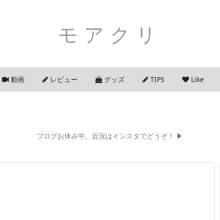
モアクリ
動画
レビュー
グッズ
TIPS
Like
ブログお休み中。近況はインスタでどうぞ！ ▶