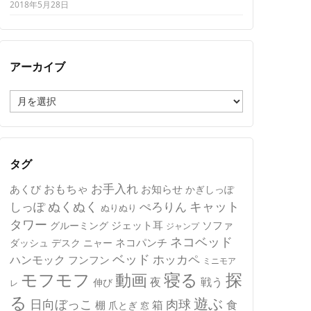
2018年5月28日
アーカイブ
ア
ー
カ
イ
ブ
タグ
おもちゃ
お手入れ
あくび
お知らせ
かぎしっぽ
キャット
ぬくぬく
しっぽ
ぺろりん
ぬりぬり
タワー
ジェット耳
ソファ
グルーミング
ジャンプ
ネコベッド
ネコパンチ
デスク
ニャー
ダッシュ
ベッド
ホッカペ
ハンモック
フンフン
ミニモア
モフモフ
寝る
探
動画
夜
戦う
伸び
レ
る
遊ぶ
日向ぼっこ
肉球
箱
食
棚
爪とぎ
窓