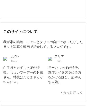
このサイトについて
我が家の猫達、モアレとクリエの自由でゆったりした
日々を写真や動画で紹介しているブログです。
モアレ
クリエ
Moire
Crie
白手袋とカギしっぽが特
長ーいしっぽが特徴。
徴。ちょいブーデーのお姉
遊びとイタズラに全力
さん。特技は
だるまさんが
をかける妹分。超やん
転んにゃ
。
ちゃ娘。
もっと詳しく