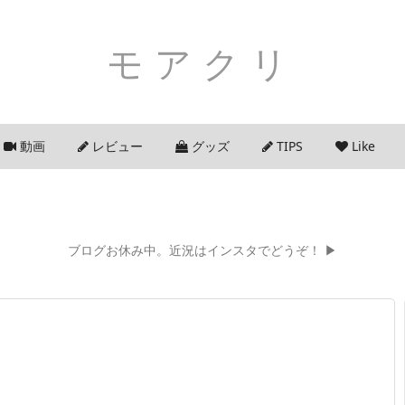
モアクリ
動画
レビュー
グッズ
TIPS
Like
ブログお休み中。近況はインスタでどうぞ！ ▶