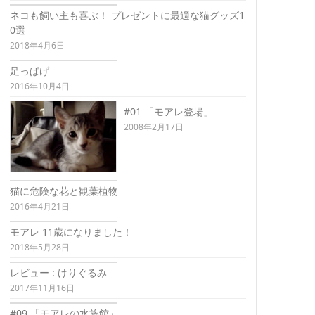
ネコも飼い主も喜ぶ！ プレゼントに最適な猫グッズ1
0選
2018年4月6日
足っぱげ
2016年10月4日
#01 「モアレ登場」
2008年2月17日
猫に危険な花と観葉植物
2016年4月21日
モアレ 11歳になりました！
2018年5月28日
レビュー : けりぐるみ
2017年11月16日
#09 「モアレの水族館」