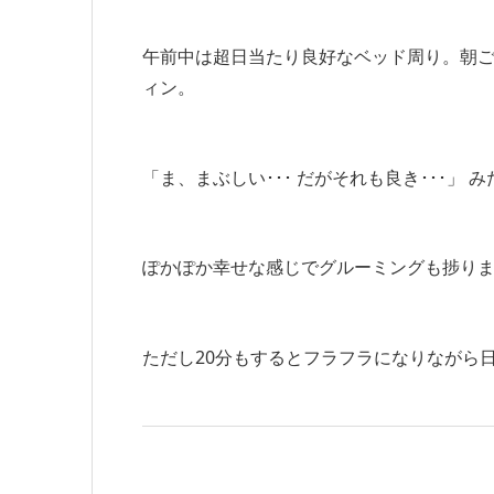
午前中は超日当たり良好なベッド周り。朝
ィン。
「ま、まぶしい･･･ だがそれも良き･･･」 
ぽかぽか幸せな感じでグルーミングも捗り
ただし20分もするとフラフラになりながら