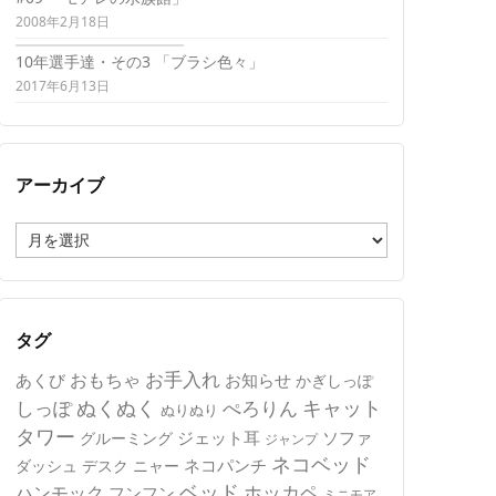
2008年2月18日
10年選手達・その3 「ブラシ色々」
2017年6月13日
アーカイブ
ア
ー
カ
イ
ブ
タグ
おもちゃ
お手入れ
あくび
お知らせ
かぎしっぽ
キャット
ぬくぬく
しっぽ
ぺろりん
ぬりぬり
タワー
ジェット耳
ソファ
グルーミング
ジャンプ
ネコベッド
ネコパンチ
デスク
ニャー
ダッシュ
ベッド
ホッカペ
ハンモック
フンフン
ミニモア