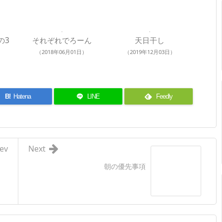
の3
それぞれでろーん
天日干し
（2018年06月01日）
（2019年12月03日）
B!
Hatena
LINE
Feedly
ev
Next
朝の優先事項