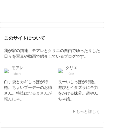
このサイトについて
我が家の猫達、モアレとクリエの自由でゆったりした
日々を写真や動画で紹介しているブログです。
モアレ
クリエ
Moire
Crie
白手袋とカギしっぽが特
長ーいしっぽが特徴。
徴。ちょいブーデーのお姉
遊びとイタズラに全力
さん。特技は
だるまさんが
をかける妹分。超やん
転んにゃ
。
ちゃ娘。
もっと詳しく