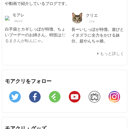
や動画で紹介しているブログです。
モアレ
クリエ
Moire
Crie
白手袋とカギしっぽが特徴。ちょ
長ーいしっぽが特徴。遊びと
いブーデーのお姉さん。特技は
だ
イタズラに全力をかける妹
るまさんが転んにゃ
。
分。超やんちゃ娘。
もっと詳しく
モアクリをフォロー
Twitter
Facebook
Feedly
YouTube
ニコニコ動画
In
モアクリ・グッズ