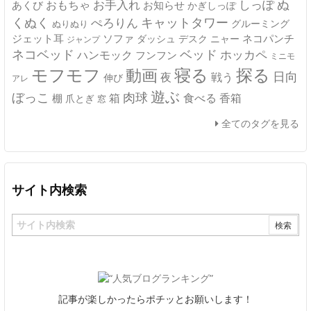
ぬ
おもちゃ
お手入れ
しっぽ
あくび
お知らせ
かぎしっぽ
キャットタワー
くぬく
ぺろりん
グルーミング
ぬりぬり
ジェット耳
ソファ
ネコパンチ
デスク
ニャー
ダッシュ
ジャンプ
ネコベッド
ベッド
ホッカペ
ハンモック
フンフン
ミニモ
モフモフ
寝る
探る
動画
日向
夜
戦う
伸び
アレ
遊ぶ
ぼっこ
肉球
箱
食べる
香箱
棚
爪とぎ
窓
全てのタグを見る
サイト内検索
記事が楽しかったらポチッとお願いします！