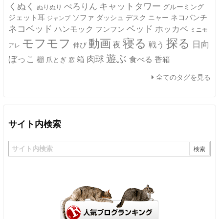
キャットタワー
くぬく
ぺろりん
グルーミング
ぬりぬり
ジェット耳
ソファ
ネコパンチ
デスク
ニャー
ダッシュ
ジャンプ
ネコベッド
ベッド
ホッカペ
ハンモック
フンフン
ミニモ
モフモフ
寝る
探る
動画
日向
夜
戦う
伸び
アレ
遊ぶ
ぼっこ
肉球
箱
食べる
香箱
棚
爪とぎ
窓
全てのタグを見る
サイト内検索