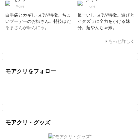
Moire
Crie
白手袋とカギしっぽが特徴。ちょ
長ーいしっぽが特徴。遊びと
いブーデーのお姉さん。特技は
だ
イタズラに全力をかける妹
るまさんが転んにゃ
。
分。超やんちゃ娘。
もっと詳しく
モアクリをフォロー
Twitter
Facebook
Feedly
YouTube
ニコニコ動画
In
モアクリ・グッズ