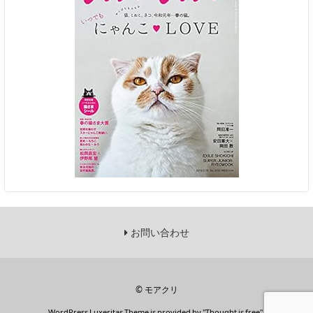
お問い合わせ
©
モアクリ
WordPress Luxeritas Theme is provided by "
Thought is free
".