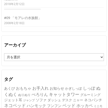
2018年2月12日
#09 「モアレの水族館」
2008年2月18日
アーカイブ
ア
ー
カ
イ
ブ
タグ
ぬ
おもちゃ
お手入れ
しっぽ
あくび
お知らせ
かぎしっぽ
キャットタワー
くぬく
ぺろりん
グルーミング
ぬりぬり
ジェット耳
ソファ
ネコパンチ
デスク
ニャー
ダッシュ
ジャンプ
ネコベッド
ベッド
ホッカペ
ハンモック
フンフン
ミニモ