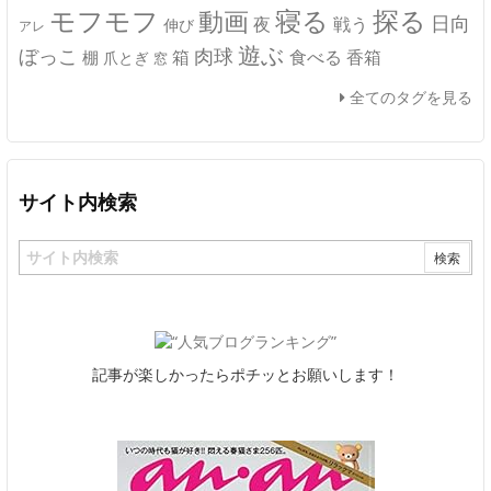
モフモフ
寝る
探る
動画
日向
夜
戦う
伸び
アレ
遊ぶ
ぼっこ
肉球
箱
食べる
香箱
棚
爪とぎ
窓
全てのタグを見る
サイト内検索
記事が楽しかったらポチッとお願いします！