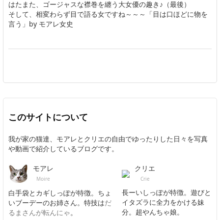
はたまた、ゴージャスな襟巻を纏う大女優の趣き♪（最後）
そして、相変わらず目で語る女ですね～～～「目は口ほどに物を
言う」by モアレ女史
このサイトについて
我が家の猫達、モアレとクリエの自由でゆったりした日々を写真
や動画で紹介しているブログです。
クリエ
モアレ
Crie
Moire
長ーいしっぽが特徴。遊びと
白手袋とカギしっぽが特徴。ちょ
イタズラに全力をかける妹
いブーデーのお姉さん。特技は
だ
分。超やんちゃ娘。
るまさんが転んにゃ
。