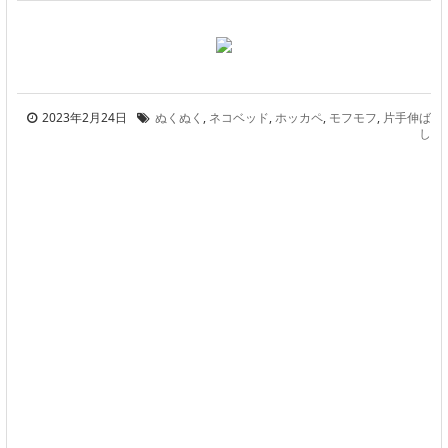
2023年2月24日
ぬくぬく
,
ネコベッド
,
ホッカペ
,
モフモフ
,
片手伸ば
し