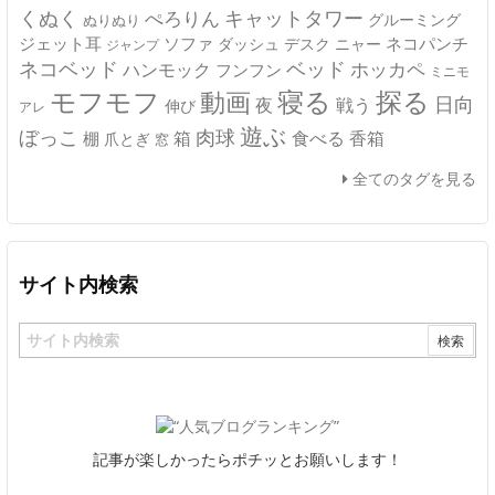
キャットタワー
くぬく
ぺろりん
グルーミング
ぬりぬり
ジェット耳
ソファ
ネコパンチ
デスク
ニャー
ダッシュ
ジャンプ
ネコベッド
ベッド
ホッカペ
ハンモック
フンフン
ミニモ
モフモフ
寝る
探る
動画
日向
夜
戦う
伸び
アレ
遊ぶ
ぼっこ
肉球
箱
食べる
香箱
棚
爪とぎ
窓
全てのタグを見る
サイト内検索
記事が楽しかったらポチッとお願いします！