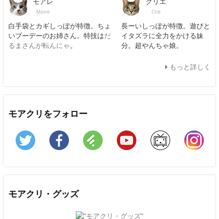
モアレ
クリエ
Moire
Crie
白手袋とカギしっぽが特徴。ちょ
長ーいしっぽが特徴。遊びと
いブーデーのお姉さん。特技は
だ
イタズラに全力をかける妹
るまさんが転んにゃ
。
分。超やんちゃ娘。
もっと詳しく
モアクリをフォロー
Twitter
Facebook
Feedly
YouTube
ニコニコ動画
In
モアクリ・グッズ