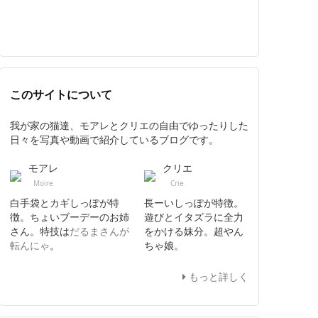
このサイトについて
我が家の猫達、モアレとクリエの自由でゆったりした
日々を写真や動画で紹介しているブログです。
モアレ
クリエ
Moire
Crie
白手袋とカギしっぽが特
長ーいしっぽが特徴。
徴。ちょいブーデーのお姉
遊びとイタズラに全力
さん。特技は
だるまさんが
をかける妹分。超やん
転んにゃ
。
ちゃ娘。
もっと詳しく