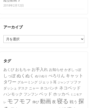
縦型動画 3
2018年2月12日
アーカイブ
ア
ー
カ
イ
ブ
タグ
おもちゃ
お手入れ
あくび
お知らせ
かぎしっぽ
キャット
ぬくぬく
しっぽ
ぺろりん
ぬりぬり
タワー
ジェット耳
ソファ
グルーミング
ジャンプ
ネコベッド
ネコパンチ
デスク
ニャー
ダッシュ
ベッド
ホッカペ
ハンモック
フンフン
ミニモア
モフモフ
寝る
探
動画
夜
戦う
伸び
レ