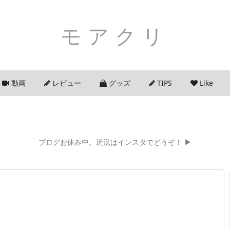
モアクリ
動画
レビュー
グッズ
TIPS
Like
ブログお休み中。近況はインスタでどうぞ！ ▶