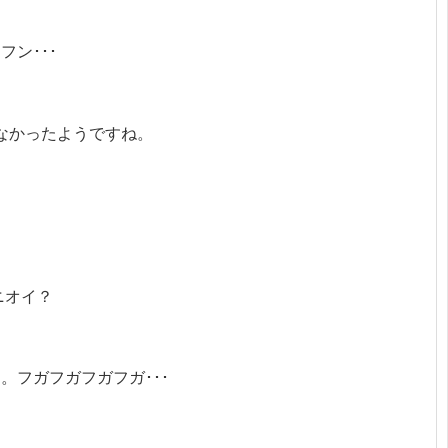
ン･･･
かなかったようですね。
ニオイ？
。フガフガフガフガ･･･