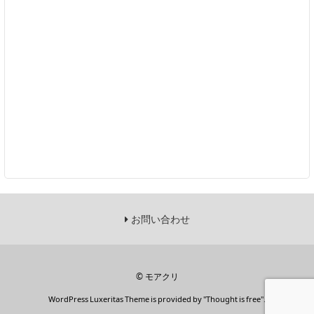
お問い合わせ
©
モアクリ
WordPress Luxeritas Theme is provided by "
Thought is free
".