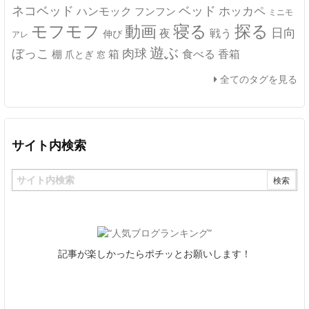
ネコベッド
ベッド
ホッカペ
ハンモック
フンフン
ミニモ
モフモフ
寝る
探る
動画
日向
夜
戦う
伸び
アレ
遊ぶ
ぼっこ
肉球
箱
食べる
香箱
棚
爪とぎ
窓
全てのタグを見る
サイト内検索
記事が楽しかったらポチッとお願いします！