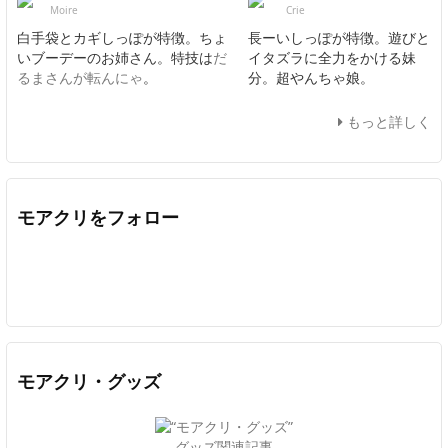
Moire
Crie
白手袋とカギしっぽが特徴。ちょ
長ーいしっぽが特徴。遊びと
いブーデーのお姉さん。特技は
だ
イタズラに全力をかける妹
るまさんが転んにゃ
。
分。超やんちゃ娘。
もっと詳しく
モアクリをフォロー
Twitter
Facebook
Feedly
YouTube
ニコニコ動画
In
モアクリ・グッズ
グッズ関連記事