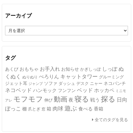
アーカイブ
ア
ー
カ
イ
ブ
タグ
ぬ
おもちゃ
お手入れ
しっぽ
あくび
お知らせ
かぎしっぽ
キャットタワー
くぬく
ぺろりん
グルーミング
ぬりぬり
ジェット耳
ソファ
ネコパンチ
デスク
ニャー
ダッシュ
ジャンプ
ネコベッド
ベッド
ホッカペ
ハンモック
フンフン
ミニモ
モフモフ
寝る
探る
動画
日向
夜
戦う
伸び
アレ
遊ぶ
ぼっこ
肉球
箱
食べる
香箱
棚
爪とぎ
窓
全てのタグを見る