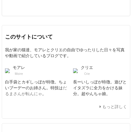
このサイトについて
我が家の猫達、モアレとクリエの自由でゆったりした日々を写真
や動画で紹介しているブログです。
モアレ
クリエ
Moire
Crie
白手袋とカギしっぽが特徴。ちょ
長ーいしっぽが特徴。遊びと
いブーデーのお姉さん。特技は
だ
イタズラに全力をかける妹
るまさんが転んにゃ
。
分。超やんちゃ娘。
もっと詳しく