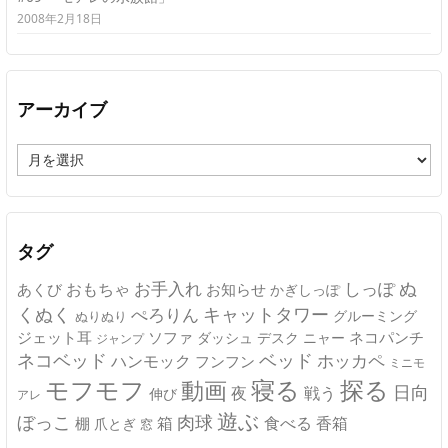
2008年2月18日
アーカイブ
ア
ー
カ
イ
ブ
タグ
ぬ
おもちゃ
お手入れ
しっぽ
あくび
お知らせ
かぎしっぽ
キャットタワー
くぬく
ぺろりん
グルーミング
ぬりぬり
ジェット耳
ソファ
ネコパンチ
デスク
ニャー
ダッシュ
ジャンプ
ネコベッド
ベッド
ホッカペ
ハンモック
フンフン
ミニモ
モフモフ
寝る
探る
動画
日向
夜
戦う
伸び
アレ
遊ぶ
ぼっこ
肉球
箱
食べる
香箱
棚
爪とぎ
窓