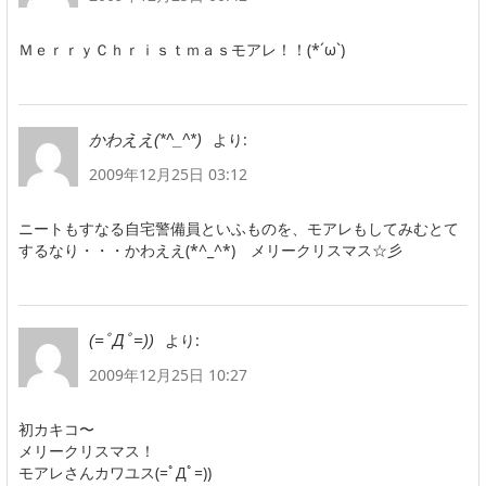
ＭｅｒｒｙＣｈｒｉｓｔｍａｓモアレ！！(*´ω`)
より:
かわええ(*^_^*)
2009年12月25日 03:12
ニートもすなる自宅警備員といふものを、モアレもしてみむとて
するなり・・・かわええ(*^_^*) メリークリスマス☆彡
より:
(=ﾟДﾟ=))
2009年12月25日 10:27
初カキコ〜
メリークリスマス！
モアレさんカワユス(=ﾟДﾟ=))