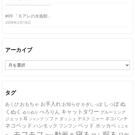
#09 「モアレの水族館」
2008年2月18日
アーカイブ
ア
ー
カ
イ
ブ
タグ
ぬ
おもちゃ
お手入れ
しっぽ
あくび
お知らせ
かぎしっぽ
キャットタワー
くぬく
ぺろりん
グルーミング
ぬりぬり
ジェット耳
ソファ
ネコパンチ
デスク
ニャー
ダッシュ
ジャンプ
ネコベッド
ベッド
ホッカペ
ハンモック
フンフン
ミニモ
モフモフ
寝る
探る
動画
日向