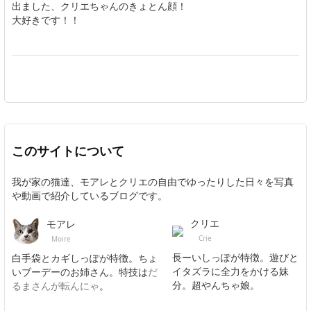
出ました、クリエちゃんのきょとん顔！
大好きです！！
このサイトについて
我が家の猫達、モアレとクリエの自由でゆったりした日々を写真
や動画で紹介しているブログです。
クリエ
モアレ
Crie
Moire
長ーいしっぽが特徴。遊びと
白手袋とカギしっぽが特徴。ちょ
イタズラに全力をかける妹
いブーデーのお姉さん。特技は
だ
分。超やんちゃ娘。
るまさんが転んにゃ
。