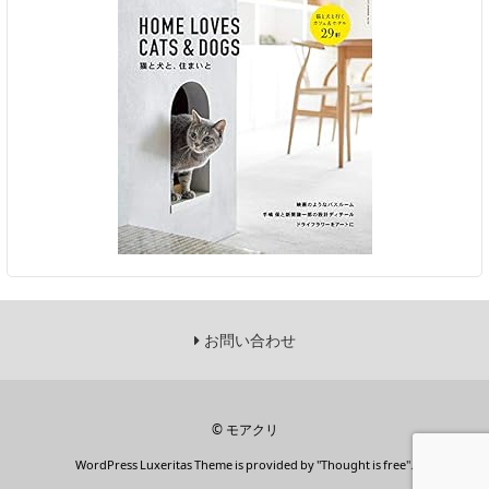
お問い合わせ
©
モアクリ
WordPress Luxeritas Theme is provided by "
Thought is free
".