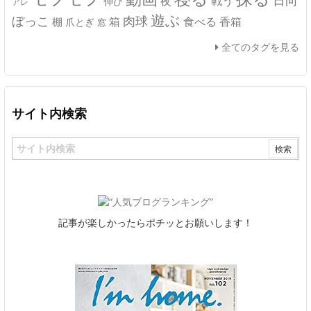
夜
戦う
伸び
アレ
遊ぶ
ぼっこ
肉球
箱
食べる
香箱
棚
爪とぎ
窓
全てのタグを見る
サイト内検索
記事が楽しかったらポチッとお願いします！