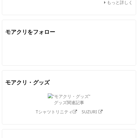
もっと詳しく
モアクリをフォロー
Twitter
Facebook
Feedly
YouTube
ニコニコ動画
In
モアクリ・グッズ
グッズ関連記事
Tシャツトリニティ
SUZURI