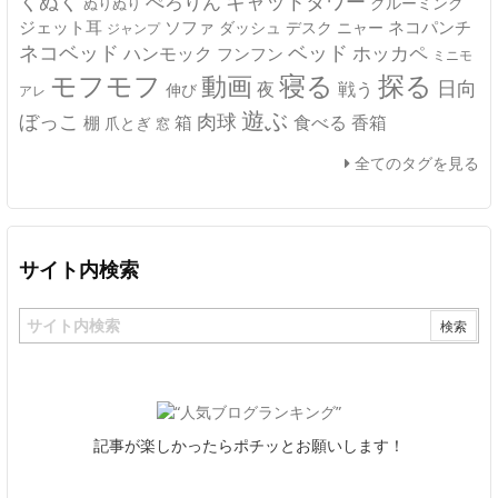
キャットタワー
くぬく
ぺろりん
グルーミング
ぬりぬり
ジェット耳
ソファ
ネコパンチ
デスク
ニャー
ダッシュ
ジャンプ
ネコベッド
ベッド
ホッカペ
ハンモック
フンフン
ミニモ
モフモフ
寝る
探る
動画
日向
夜
戦う
伸び
アレ
遊ぶ
ぼっこ
肉球
箱
食べる
香箱
棚
爪とぎ
窓
全てのタグを見る
サイト内検索
記事が楽しかったらポチッとお願いします！