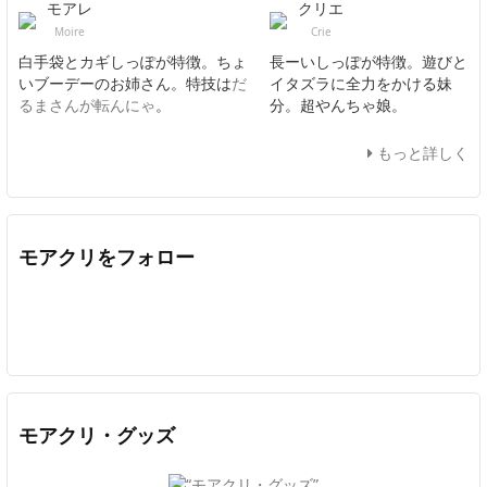
モアレ
クリエ
Moire
Crie
白手袋とカギしっぽが特徴。ちょ
長ーいしっぽが特徴。遊びと
いブーデーのお姉さん。特技は
だ
イタズラに全力をかける妹
るまさんが転んにゃ
。
分。超やんちゃ娘。
もっと詳しく
モアクリをフォロー
Twitter
Facebook
Feedly
YouTube
ニコニコ動画
In
モアクリ・グッズ