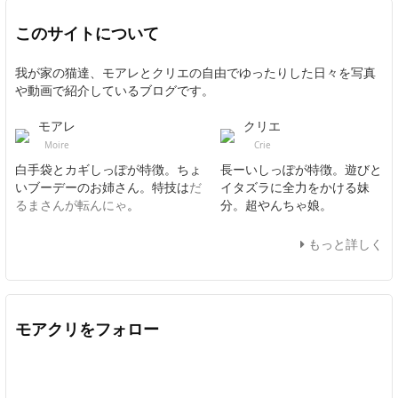
このサイトについて
我が家の猫達、モアレとクリエの自由でゆったりした日々を写真
や動画で紹介しているブログです。
モアレ
クリエ
Moire
Crie
白手袋とカギしっぽが特徴。ちょ
長ーいしっぽが特徴。遊びと
いブーデーのお姉さん。特技は
だ
イタズラに全力をかける妹
るまさんが転んにゃ
。
分。超やんちゃ娘。
もっと詳しく
モアクリをフォロー
Twitter
Facebook
Feedly
YouTube
ニコニコ動画
In