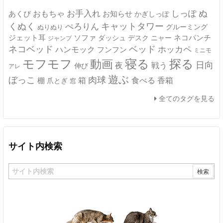
ぬ
おもちゃ
お手入れ
しっぽ
あくび
お知らせ
かぎしっぽ
キャットタワー
くぬく
ぺろりん
グルーミング
ぬりぬり
ジェット耳
ソファ
ネコパンチ
デスク
ニャー
ダッシュ
ジャンプ
ネコベッド
ベッド
ホッカペ
ハンモック
フンフン
ミニモ
モフモフ
寝る
探る
動画
日向
夜
戦う
伸び
アレ
遊ぶ
ぼっこ
肉球
箱
食べる
香箱
棚
爪とぎ
窓
全てのタグを見る
サイト内検索