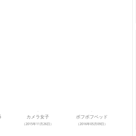
6
カメラ女子
ボフボフベッド
（2015年11月26日）
（2016年05月09日）