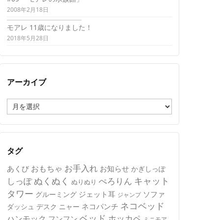
2008年2月18日
モアレ 11歳になりました！
2018年5月28日
アーカイブ
ア
ー
カ
イ
ブ
タグ
おもちゃ
お手入れ
あくび
お知らせ
かぎしっぽ
キャット
ぬくぬく
しっぽ
ぺろりん
ぬりぬり
タワー
ジェット耳
ソファ
グルーミング
ジャンプ
ネコベッド
ネコパンチ
デスク
ニャー
ダッシュ
ベッド
ホッカペ
ハンモック
フンフン
ミニモア