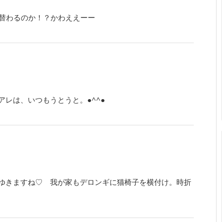
れ替わるのか！？かわええーー
レは、いつもうとうと。●^^●
ゆきますね♡ 我が家もデロンギに猫椅子を横付け。時折