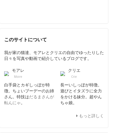
このサイトについて
我が家の猫達、モアレとクリエの自由でゆったりした
日々を写真や動画で紹介しているブログです。
モアレ
クリエ
Moire
Crie
白手袋とカギしっぽが特
長ーいしっぽが特徴。
徴。ちょいブーデーのお姉
遊びとイタズラに全力
さん。特技は
だるまさんが
をかける妹分。超やん
転んにゃ
。
ちゃ娘。
もっと詳しく