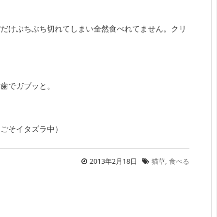
ぽだけぶちぶち切れてしまい全然食べれてません。クリ
。
奥歯でガブッと。
そごそイタズラ中）
2013年2月18日
猫草
,
食べる