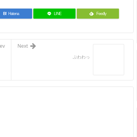
B!
Hatena
LINE
Feedly
ev
Next
ぶわわっ