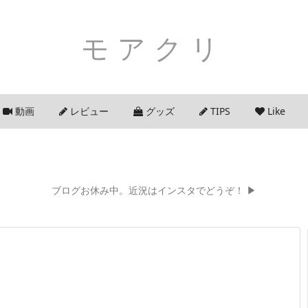
モアクリ
動画
レビュー
グッズ
TIPS
Like
ブログお休み中。近況はインスタでどうぞ！ ▶