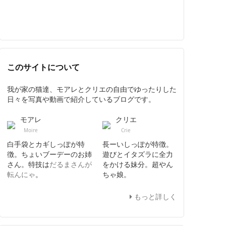
このサイトについて
我が家の猫達、モアレとクリエの自由でゆったりした
日々を写真や動画で紹介しているブログです。
モアレ
クリエ
Moire
Crie
白手袋とカギしっぽが特
長ーいしっぽが特徴。
徴。ちょいブーデーのお姉
遊びとイタズラに全力
さん。特技は
だるまさんが
をかける妹分。超やん
転んにゃ
。
ちゃ娘。
もっと詳しく