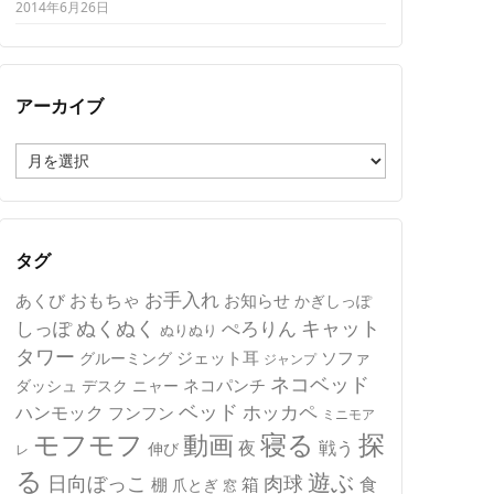
2014年6月26日
アーカイブ
ア
ー
カ
イ
ブ
タグ
おもちゃ
お手入れ
あくび
お知らせ
かぎしっぽ
キャット
ぬくぬく
しっぽ
ぺろりん
ぬりぬり
タワー
ジェット耳
ソファ
グルーミング
ジャンプ
ネコベッド
ネコパンチ
デスク
ニャー
ダッシュ
ベッド
ホッカペ
ハンモック
フンフン
ミニモア
モフモフ
寝る
探
動画
夜
戦う
伸び
レ
る
遊ぶ
日向ぼっこ
肉球
箱
食
棚
爪とぎ
窓