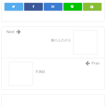
B!
Next
膝の上のポヨ
Prev
不満顔