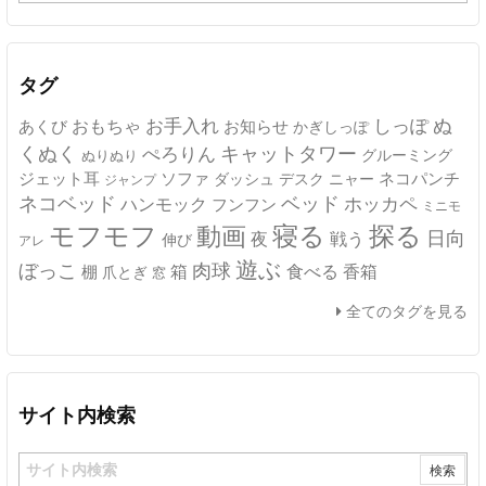
ー
カ
イ
ブ
タグ
ぬ
おもちゃ
お手入れ
しっぽ
あくび
お知らせ
かぎしっぽ
キャットタワー
くぬく
ぺろりん
グルーミング
ぬりぬり
ジェット耳
ソファ
ネコパンチ
デスク
ニャー
ダッシュ
ジャンプ
ネコベッド
ベッド
ホッカペ
ハンモック
フンフン
ミニモ
モフモフ
寝る
探る
動画
日向
夜
戦う
伸び
アレ
遊ぶ
ぼっこ
肉球
箱
食べる
香箱
棚
爪とぎ
窓
全てのタグを見る
サイト内検索