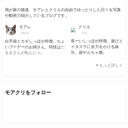
我が家の猫達、モアレとクリエの自由でゆったりした日々を写真
や動画で紹介しているブログです。
クリエ
モアレ
Crie
Moire
長ーいしっぽが特徴。遊びと
白手袋とカギしっぽが特徴。ちょ
イタズラに全力をかける妹
いブーデーのお姉さん。特技は
だ
分。超やんちゃ娘。
るまさんが転んにゃ
。
もっと詳しく
モアクリをフォロー
Twitter
Facebook
Feedly
YouTube
ニコニコ動画
In