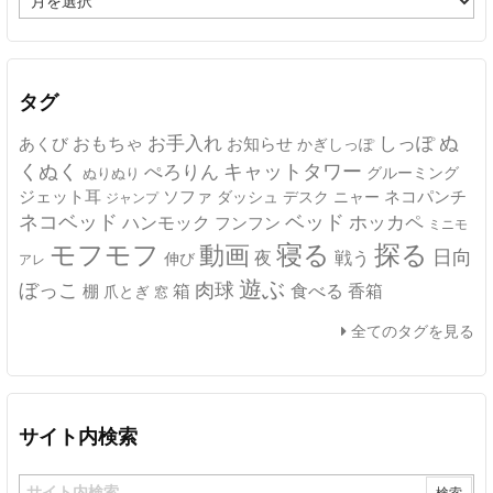
ー
カ
イ
ブ
タグ
ぬ
おもちゃ
お手入れ
しっぽ
あくび
お知らせ
かぎしっぽ
キャットタワー
くぬく
ぺろりん
グルーミング
ぬりぬり
ジェット耳
ソファ
ネコパンチ
デスク
ニャー
ダッシュ
ジャンプ
ネコベッド
ベッド
ホッカペ
ハンモック
フンフン
ミニモ
モフモフ
寝る
探る
動画
日向
夜
戦う
伸び
アレ
遊ぶ
ぼっこ
肉球
箱
食べる
香箱
棚
爪とぎ
窓
全てのタグを見る
サイト内検索