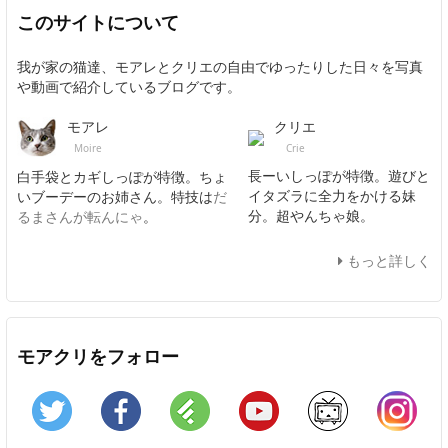
このサイトについて
我が家の猫達、モアレとクリエの自由でゆったりした日々を写真
や動画で紹介しているブログです。
クリエ
モアレ
Crie
Moire
長ーいしっぽが特徴。遊びと
白手袋とカギしっぽが特徴。ちょ
イタズラに全力をかける妹
いブーデーのお姉さん。特技は
だ
分。超やんちゃ娘。
るまさんが転んにゃ
。
もっと詳しく
モアクリをフォロー
Twitter
Facebook
Feedly
YouTube
ニコニコ動画
In