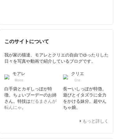
このサイトについて
我が家の猫達、モアレとクリエの自由でゆったりした
日々を写真や動画で紹介しているブログです。
モアレ
クリエ
Moire
Crie
白手袋とカギしっぽが特
長ーいしっぽが特徴。
徴。ちょいブーデーのお姉
遊びとイタズラに全力
さん。特技は
だるまさんが
をかける妹分。超やん
転んにゃ
。
ちゃ娘。
もっと詳しく