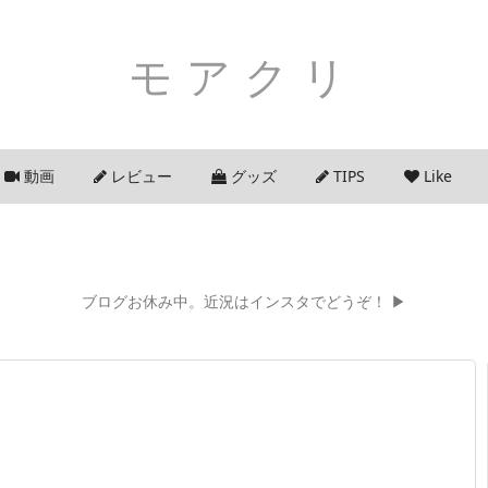
モアクリ
動画
レビュー
グッズ
TIPS
Like
ブログお休み中。近況はインスタでどうぞ！ ▶