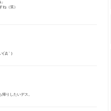
ね」
すね（笑）
´Д｀)
ち帰りしたいデス。