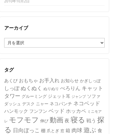
2010年10月2日
アーカイブ
ア
ー
カ
イ
ブ
タグ
おもちゃ
お手入れ
あくび
お知らせ
かぎしっぽ
キャット
ぬくぬく
しっぽ
ぺろりん
ぬりぬり
タワー
ジェット耳
ソファ
グルーミング
ジャンプ
ネコベッド
ネコパンチ
デスク
ニャー
ダッシュ
ベッド
ホッカペ
ハンモック
フンフン
ミニモア
モフモフ
寝る
探
動画
夜
戦う
伸び
レ
る
遊ぶ
日向ぼっこ
肉球
箱
食
棚
爪とぎ
窓