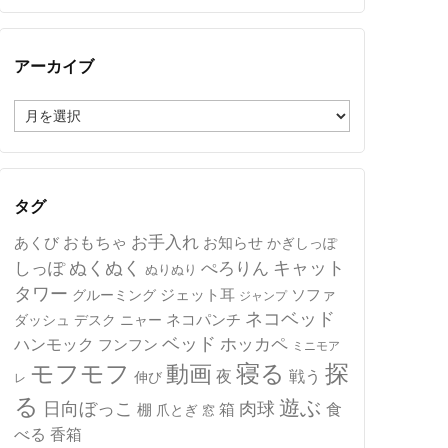
アーカイブ
ア
ー
カ
イ
ブ
タグ
おもちゃ
お手入れ
あくび
お知らせ
かぎしっぽ
キャット
ぬくぬく
しっぽ
ぺろりん
ぬりぬり
タワー
ジェット耳
ソファ
グルーミング
ジャンプ
ネコベッド
ネコパンチ
デスク
ニャー
ダッシュ
ベッド
ホッカペ
ハンモック
フンフン
ミニモア
モフモフ
寝る
探
動画
夜
戦う
伸び
レ
る
遊ぶ
日向ぼっこ
肉球
箱
食
棚
爪とぎ
窓
べる
香箱