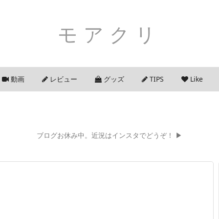
モアクリ
動画
レビュー
グッズ
TIPS
Like
ブログお休み中。近況はインスタでどうぞ！ ▶