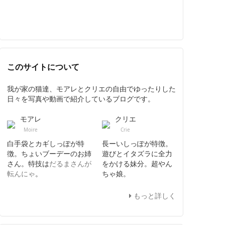
このサイトについて
我が家の猫達、モアレとクリエの自由でゆったりした
日々を写真や動画で紹介しているブログです。
モアレ
クリエ
Moire
Crie
白手袋とカギしっぽが特
長ーいしっぽが特徴。
徴。ちょいブーデーのお姉
遊びとイタズラに全力
さん。特技は
だるまさんが
をかける妹分。超やん
転んにゃ
。
ちゃ娘。
もっと詳しく